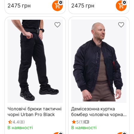
‍2475‍
грн
‍2475‍
грн
Чоловічі брюки тактичні
Демісезонна куртка
чорні Urban Pro Black
бомбер чоловіча чорна
MA-1 Gen 2 Black
4.4
(8)
5
(1)
В наявності
В наявності