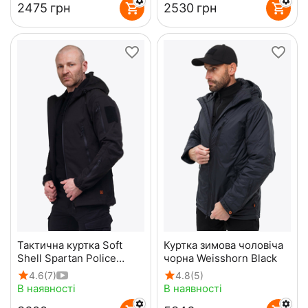
‍2475‍
грн
‍2530‍
грн
Тактична куртка Soft
Куртка зимова чоловіча
Shell Spartan Police
чорна Weisshorn Black
Black чорна з
4.6
(7)
4.8
(5)
капюшоном
В наявності
В наявності