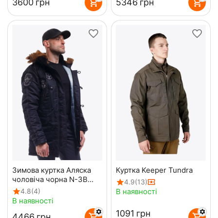
‍3600‍
грн
‍5346‍
грн
Зимова куртка Аляска
Куртка Keeper Tundra
чоловіча чорна N-3B
4.9
(13)
Top Gun Black
В наявності
4.8
(4)
В наявності
‍1091‍
грн
‍4466‍
грн