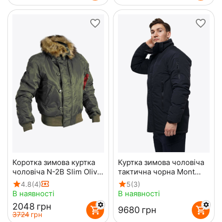
Коротка зимова куртка
Куртка зимова чоловіча
чоловіча N-2B Slim Olive
тактична чорна Mont
бомбер
Blanc Gen3 Black
4.8
(4)
5
(3)
В наявності
В наявності
‍2048‍
грн
‍9680‍
грн
‍3724‍
грн