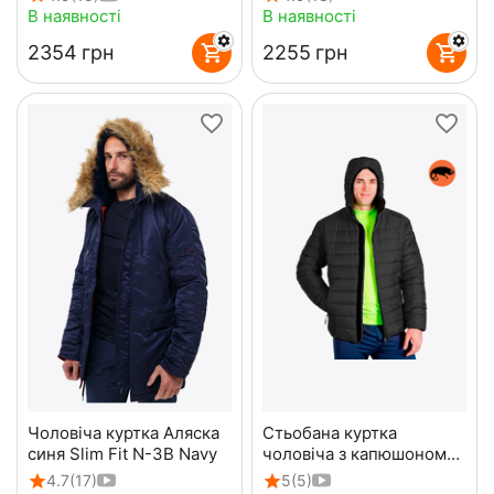
В наявності
В наявності
‍2354‍
грн
‍2255‍
грн
Чоловіча куртка Аляска
Стьобана куртка
синя Slim Fit N-3B Navy
чоловіча з капюшоном
Maximus Black чорна
4.7
(17)
5
(5)