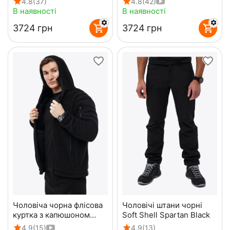
4.8
(37)
4.8
(42)
В наявності
В наявності
‍3724‍
грн
‍3724‍
грн
Чоловіча чорна флісова
Чоловічі штани чорні
куртка з капюшоном
Soft Shell Spartan Black
Viking Black
4.9
(15)
4.9
(13)