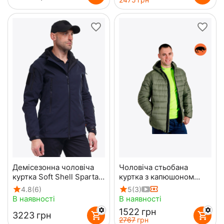
Демісезонна чоловіча
Чоловіча стьобана
куртка Soft Shell Spartan
куртка з капюшоном
Navy
Maximus Olive
4.8
(6)
5
(3)
В наявності
В наявності
‍1522‍
грн
‍3223‍
грн
‍2767‍
грн