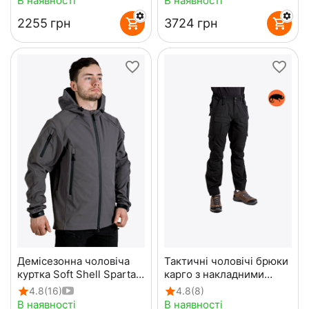
В наявності
В наявності
‍2255‍
грн
‍3724‍
грн
Демісезонна чоловіча
Тактичні чоловічі брюки
куртка Soft Shell Spartan
карго з накладними
Gray
карманами Shooter Gen
4.8
(16)
4.8
(8)
2 Black
В наявності
В наявності