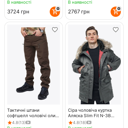
В наявності
В наявності
‍3724‍
грн
‍2767‍
грн
Тактичні штани
Сіра чоловіча куртка
софтшелл чоловічі олива
Аляска Slim Fit N-3B
Soft Shell Spartan Olive
Gray подовжена
4.8
(13)
4.8
(18)