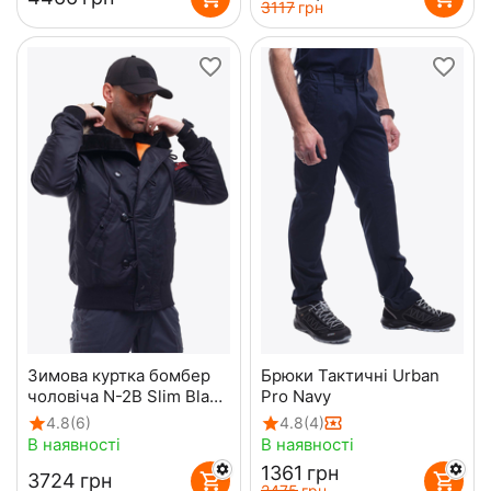
‍3117‍
грн
Зимова куртка бомбер
Брюки Тактичні Urban
чоловіча N-2B Slim Black
Pro Navy
чорна
4.8
(6)
4.8
(4)
В наявності
В наявності
‍1361‍
грн
‍3724‍
грн
‍2475‍
грн