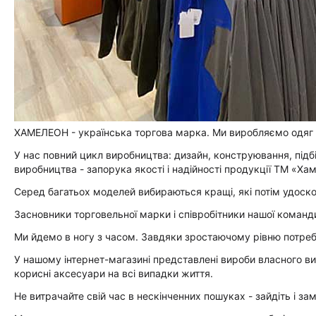
ХАМЕЛЕОН - українська торгова марка. Ми виробляємо одяг д
У нас повний цикл виробництва: дизайн, конструювання, підбір
виробництва - запорука якості і надійності продукції ТМ «Ха
Серед багатьох моделей вибираються кращі, які потім удоск
Засновники торговельної марки і співробітники нашої коман
Ми йдемо в ногу з часом. Завдяки зростаючому рівню потреб,
У нашому інтернет-магазині представлені вироби власного вир
корисні аксесуари на всі випадки життя.
Не витрачайте свій час в нескінченних пошуках - зайдіть і з