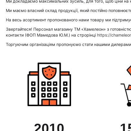
Ми докладаємо максимальних зусиль, для того, щоб ціни на на
Ми маємо власний склад продукції, який постійно поповнюєт
На весь асортимент пропонованого нами товару ми підтримує
Звертайтеся! Персонал магазину ТМ «Хамелеон» з готовністю н
контакти (ФОП Мамедова Ю.М.) на строрінці
https://chameleon
Торгуючим організаціям пропонуємо стати нашими дилерами
2010
1