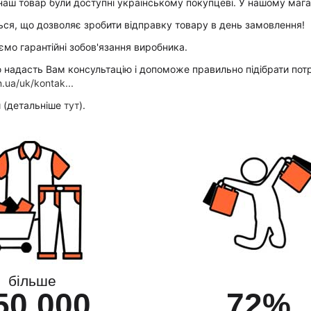
ш товар були доступні українському покупцеві. У нашому магазин
ься, що дозволяє зробити відправку товару в день замовлення!
мо гарантійні зобов'язання виробника.
адасть Вам консультацію і допоможе правильно підібрати потріб
.ua/uk/kontak...
 (детальніше
тут
).
більше
50 000
72%