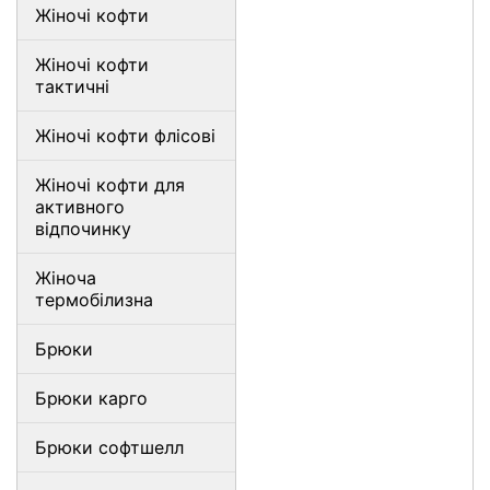
Жіночі кофти
Жіночі кофти
тактичні
Жіночі кофти флісові
Жіночі кофти для
активного
відпочинку
Жіноча
термобілизна
Брюки
Брюки карго
Брюки софтшелл