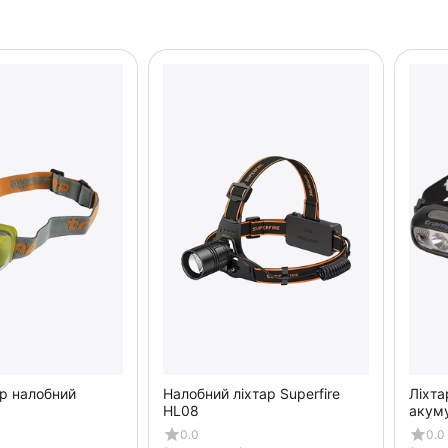
mp налобний
Налобний ліхтар Superfire
Ліхта
HL08
акум
0.0
0.0