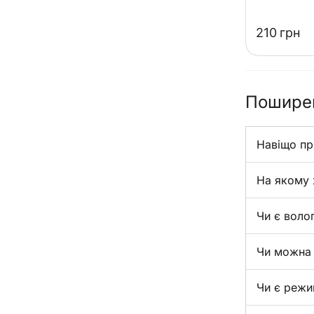
‍210‍
грн
Поширен
Навіщо при
На якому 
Чи є воло
Чи можна 
Чи є режи