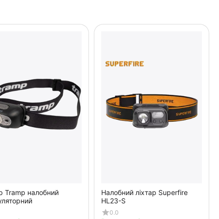
р Tramp налобний
Налобний ліхтар Superfire
уляторний
HL23-S
0.0