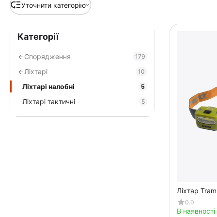
Уточнити категорію
Категорії
Спорядження
179
Ліхтарі
10
Ліхтарі налобні
5
Ліхтарі тактичні
5
Ліхтар Tra
0.0
В наявності