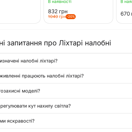
В наявності
В ная
‍832‍
грн
‍670‍
‍1040‍
грн
-20%
і запитання про Ліхтарі налобні
значені налобні ліхтарі?
живленні працюють налобні ліхтарі?
гозахисні моделі?
регулювати кут нахилу світла?
ми яскравості?