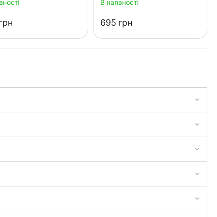
вності
В наявності
грн
‍695‍
грн