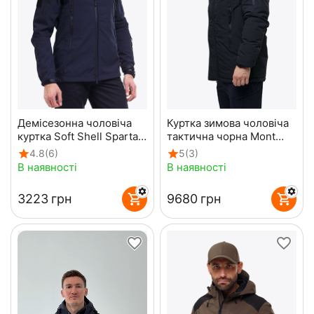
Демісезонна чоловіча
Куртка зимова чоловіча
куртка Soft Shell Spartan
тактична чорна Mont
Navy
Blanc Gen3 Black
4.8
(6)
5
(3)
В наявності
В наявності
‍3223‍
грн
‍9680‍
грн