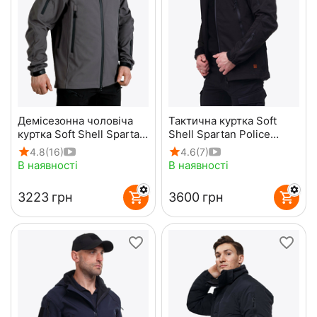
Демісезонна чоловіча
Тактична куртка Soft
куртка Soft Shell Spartan
Shell Spartan Police
Gray
Black чорна з
4.8
(16)
4.6
(7)
капюшоном
В наявності
В наявності
‍3223‍
грн
‍3600‍
грн