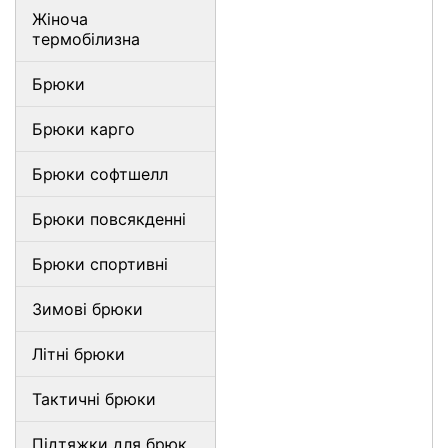
Жіноча
термобілизна
Брюки
Брюки карго
Брюки софтшелл
Брюки повсякденні
Брюки спортивні
Зимові брюки
Літні брюки
Тактичні брюки
Підтяжки для брюк