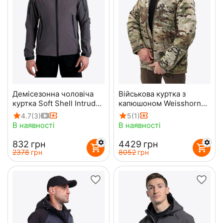
Демісезонна чоловіча
Військова куртка з
куртка Soft Shell Intruder
капюшоном Weisshorn
Gray
Multicam Original
4.7
(3)
5
(1)
В наявності
В наявності
‍832‍
грн
‍4429‍
грн
‍2378‍
грн
‍8052‍
грн