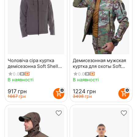
Чоловіча сіра куртка
Демисезонная мужская
демісезонна Soft Shell
куртка для охоты Soft
софтшелл Wolf Grey
Shell Spartan Util Cam
0.0
0.0
В наявності
В наявності
‍917‍
грн
‍1224‍
грн
‍1667‍
грн
‍3498‍
грн