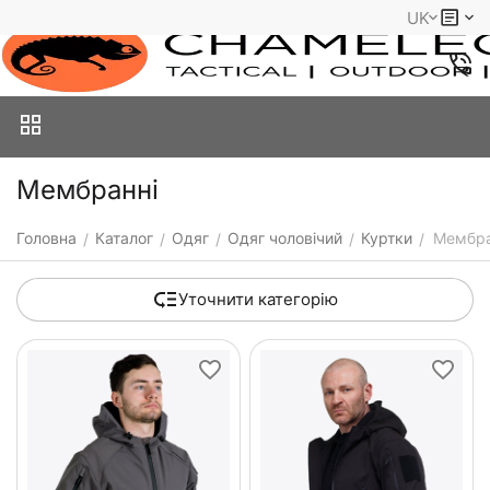
UK
Мембранні
Головна
Каталог
Одяг
Одяг чоловічий
Куртки
Мембра
/
/
/
/
/
Уточнити категорію