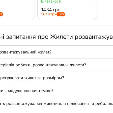
В наявності
‍1434‍
грн
‍2049‍
грн
0%
-30%
і запитання про Жилети розвантажув
озвантажувальний жилет?
теріалів роблять розвантажувальні жилети?
регулювати жилет за розміром?
ти з модульною системою?
ять розвантажувальні жилети для полювання та риболов