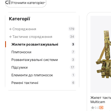
Уточнити категорію
Категорії
Спорядження
179
Тактичне спорядження
34
Жилети розвантажувальні
3
Плитоноски
7
Розвантажувальні системи
3
Підсумки
17
Елементи до плитоносок
1
Ремені тактичні
6
Жилет такт
Multicam
0.0