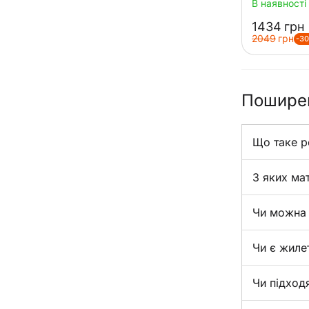
В наявності
‍1434‍
грн
‍2049‍
грн
-3
Поширен
Що таке р
З яких ма
Чи можна 
Чи є жиле
Чи підход