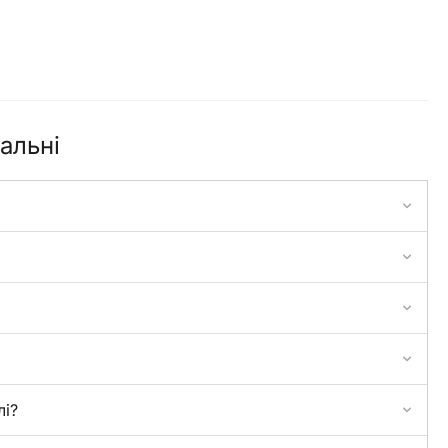
альні
лі?