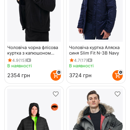
Чоловіча чорна флісова
Чоловіча куртка Аляска
куртка з капюшоном
синя Slim Fit N-3B Navy
Viking Black
4.9
(15)
4.7
(17)
В наявності
В наявності
‍2354‍
грн
‍3724‍
грн