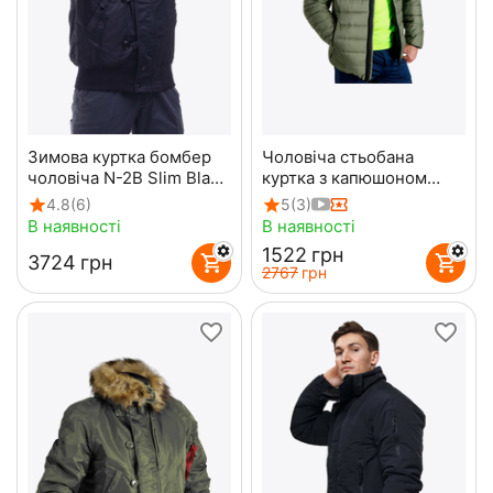
Зимова куртка бомбер
Чоловіча стьобана
чоловіча N-2B Slim Black
куртка з капюшоном
чорна
Maximus Olive
4.8
(6)
5
(3)
В наявності
В наявності
‍1522‍
грн
‍3724‍
грн
‍2767‍
грн