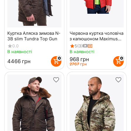
Куртка Аляска зимова N-
Червона куртка чоловіча
3B slim Tundra Top Gun
з капюшоном Maximus
Red
0.0
5
(3)
В наявності
В наявності
‍968‍
грн
‍4466‍
грн
‍2767‍
грн