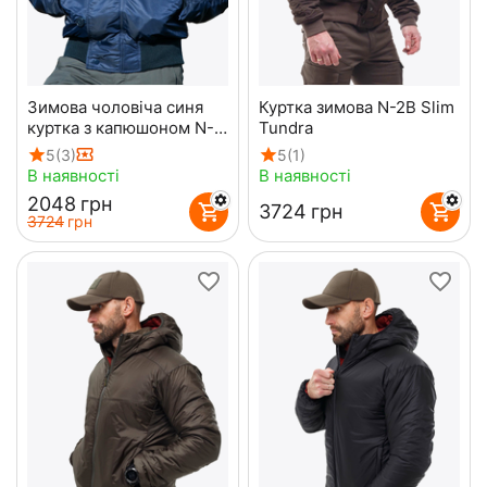
Зимова чоловіча синя
Куртка зимова N-2B Slim
куртка з капюшоном N-
Tundra
2B Slim Navy бомбер
5
(3)
5
(1)
В наявності
В наявності
‍2048‍
грн
‍3724‍
грн
‍3724‍
грн