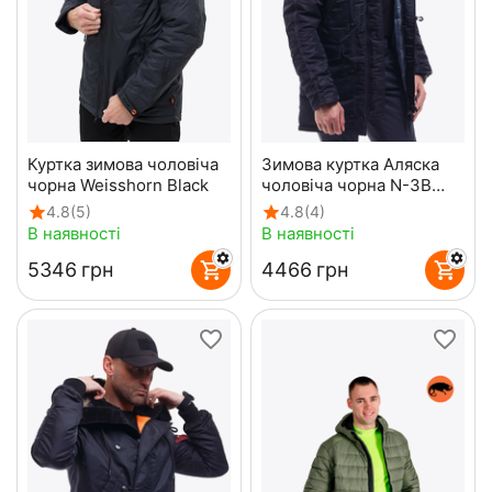
Куртка зимова чоловіча
Зимова куртка Аляска
чорна Weisshorn Black
чоловіча чорна N-3B
Top Gun Black
4.8
(5)
4.8
(4)
В наявності
В наявності
‍5346‍
грн
‍4466‍
грн