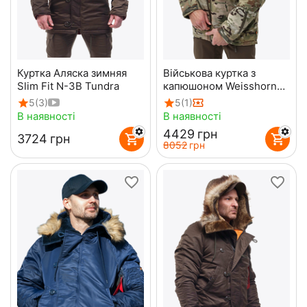
Куртка Аляска зимняя
Військова куртка з
Slim Fit N-3B Tundra
капюшоном Weisshorn
Multicam Original
5
(3)
5
(1)
В наявності
В наявності
‍4429‍
грн
‍3724‍
грн
‍8052‍
грн