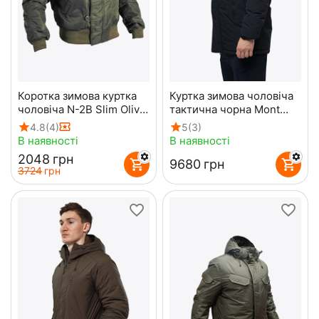
Коротка зимова куртка
Куртка зимова чоловіча
чоловіча N-2B Slim Olive
тактична чорна Mont
бомбер
Blanc Gen3 Black
4.8
(4)
5
(3)
В наявності
В наявності
‍2048‍
грн
‍9680‍
грн
‍3724‍
грн