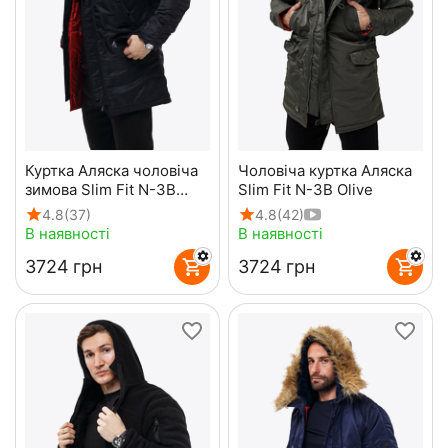
Куртка Аляска чоловіча
Чоловіча куртка Аляска
зимова Slim Fit N-3B
Slim Fit N-3B Olive
Black
4.8
(37)
4.8
(42)
В наявності
В наявності
‍3724‍
грн
‍3724‍
грн