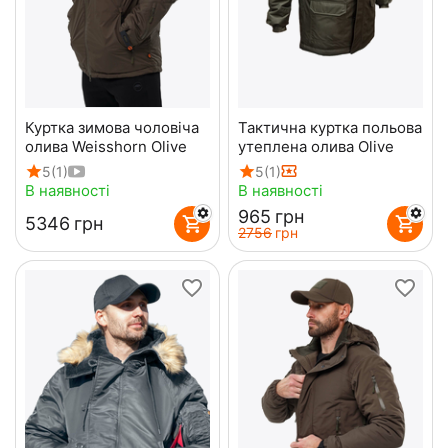
Куртка зимова чоловіча
Тактична куртка польова
олива Weisshorn Olive
утеплена олива Olive
5
(1)
5
(1)
В наявності
В наявності
‍965‍
грн
‍5346‍
грн
‍2756‍
грн