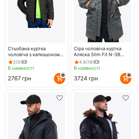
Стьобана куртка
Сіра чоловіча куртка
чоловіча з капюшоном
Аляска Slim Fit N-3B
Maximus Black чорна
Gray подовжена
5
(5)
4.8
(18)
В наявності
В наявності
‍2767‍
грн
‍3724‍
грн