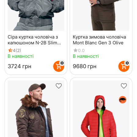
Сіра куртка чоловіча з
Куртка зимова чоловіча
капюшоном N-2B Slim
Mont Blanc Gen 3 Olive
Gray зимовий бомбер
4
(2)
0.0
В наявності
В наявності
‍3724‍
грн
‍9680‍
грн