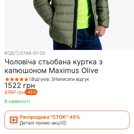
КОД:
0746-01-20
Чоловіча стьобана куртка з
капюшоном Maximus Olive
Відгуків: 3
Написати відгук
5
‍1522‍
грн
‍2767‍
грн
-45%
В наявності
Распродажа "СТОК"-45%
Деталі промо-акції