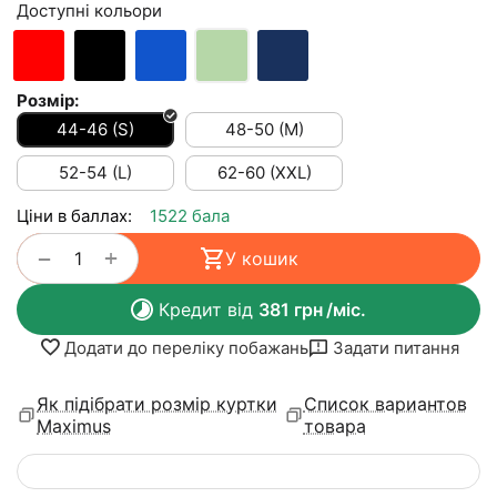
Доступні кольори
Розмір:
44-46 (S)
48-50 (M)
52-54 (L)
62-60 (XXL)
Ціни в баллах:
1522 бала
+
−
У кошик
Кредит від
381
грн
/міс.
Додати до переліку побажань
Задати питання
Як підібрати розмір куртки
Список вариантов
Maximus
товара