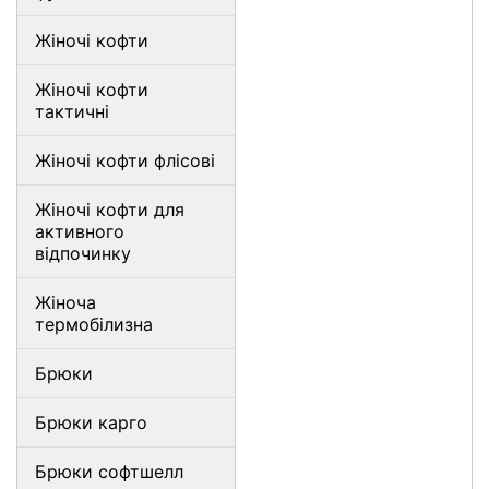
Жіночі кофти
Жіночі кофти
тактичні
Жіночі кофти флісові
Жіночі кофти для
активного
відпочинку
Жіноча
термобілизна
Брюки
Брюки карго
Брюки софтшелл