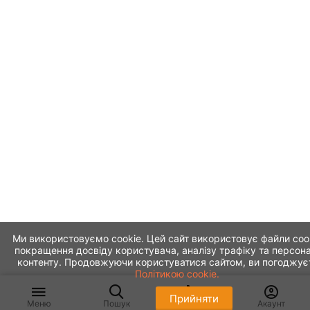
Ми використовуємо cookie. Цей сайт використовує файли coo
покращення досвіду користувача, аналізу трафіку та персона
контенту. Продовжуючи користуватися сайтом, ви погоджує
Політикою cookie.
Прийняти
Меню
Пошук
Кошик
Акаунт