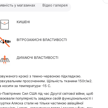
явність у магазинах
Відео галерея
КИШЕНІ
ВІТРОЗАХИСНІ ВЛАСТИВОСТІ
ДИХАЮЧІ ВЛАСТИВОСТІ
e (звуженого крою) з темно-червоною підкладкою.
товхувальним просоченням. Щільність тканини 150г/м2.
 носити за температури -15 С.
о-Повітряних Сил США під час Другої світової війни, щоб
авоювали популярність завдяки своїй функціональності і
куртки Аляска стали не тільки частиною авіаційної
актичність і стиль, гарантуючи тепло і захист у будь-яку