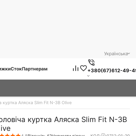
Українська
нижки
Сток
Партнерам
+380(67)612-49-4
 куртка Аляска Slim Fit N-3B Olive
оловіча куртка Аляска Slim Fit N-3B
live
4.8
Відгуків: 42
Написати відгук
КОД:
0712-01-20