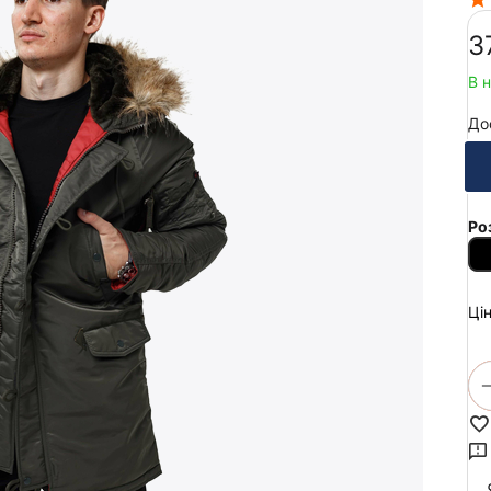
‍3
В 
До
Ро
Цін