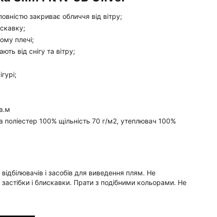
овністю закриває обличчя від вітру;
скавку;
вому плечі;
ть від снігу та вітру;
гурі;
кв.м
ка поліестер 100% щільність 70 г/м2, утеплювач 100%
ідбілювачів і засобів для виведення плям. Не
 застібки і блискавки. Прати з подібними кольорами. Не