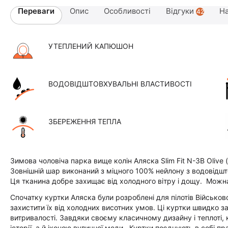
Переваги
Опис
Особливості
Відгуки
На
42
УТЕПЛЕНИЙ КАПЮШОН
ВОДОВІДШТОВХУВАЛЬНІ ВЛАСТИВОСТІ
ЗБЕРЕЖЕННЯ ТЕПЛА
Зимова чоловіча парка вище колін Аляска Slim Fit N-3B Oliv
Зовнішній шар виконаний з міцного 100% нейлону з водовідш
Ця тканина добре захищає від холодного вітру і дощу. Можна
Спочатку куртки Аляска були розроблені для пілотів Військов
захистити їх від холодних висотних умов. Ці куртки швидко з
витривалості. Завдяки своєму класичному дизайну і теплоті, 
історії, а й іконою вуличної моди. Куртки поєднують в собі пр