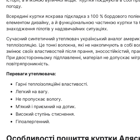
погоду.
Всередині куртки яскрава підкладка з 100 % бордового поліес
елементом дизайну, а й функціональною частиною куртки та 
знаходження пілотів у надзвичайних ситуаціях.
Сучасний синтетичний утеплювач український аналог америка
теплоізоляцію. Це тонкі волокна, які не накопичують в собі в
змінює своїх властивостей після прання, зносостійкістий, пр
При двосторонньому підплавленні, матеріал не допускає мігр
повітряпроникність.
Переваги утеплювача:
Гарні теплоізоляційні властивості.
Легкий на вагу.
Не пропускає вологу.
М'який і приємний на дотик.
Високий ступінь стиснення.
Гіпоалергенний.
Особливості пошиття куртки Аляска