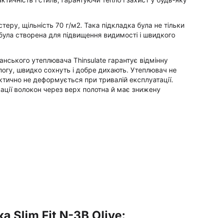
теру, щільність 70 г/м2. Така підкладка була не тільки
була створена для підвищення видимості і швидкого
нського утеплювача Thinsulate гарантує відмінну
ологу, швидко сохнуть і добре дихають. Утеплювач не
актично не деформується при тривалій експлуатації.
ації волокон через верх полотна й має знижену
 Slim Fit N-3B Olive: