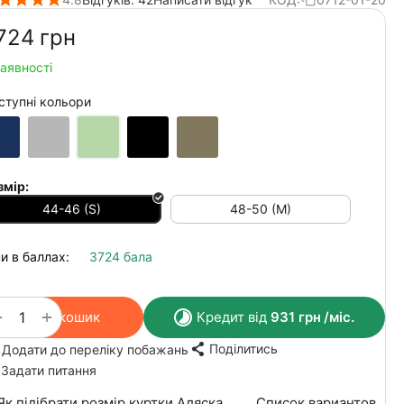
724‍
грн
наявності
ступні кольори
змір:
44-46 (S)
48-50 (M)
и в баллах:
3724 бала
+
−
У кошик
Кредит від
931
грн
/міс.
Поділитись
Додати до переліку побажань
Задати питання
Як підібрати розмір куртки Аляска
Список вариантов