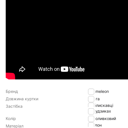
Бренд
Chameleon
Довжина куртки
Довга
на блискавці
Застібка
на ґудзиках
Колір
оливковий
нейлон
Матеріал