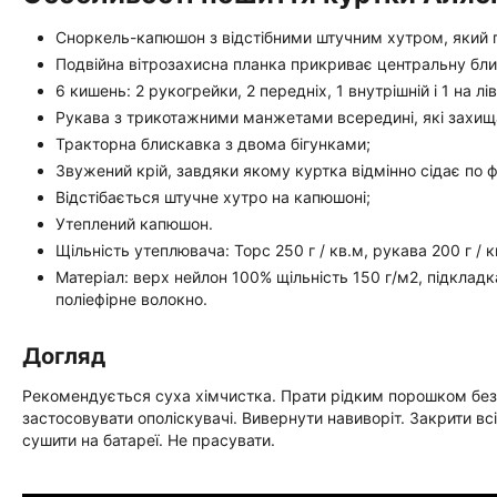
Сноркель-капюшон з відстібними штучним хутром, який п
Подвійна вітрозахисна планка прикриває центральну бли
6 кишень: 2 рукогрейки, 2 передніх, 1 внутрішній і 1 на лі
Рукава з трикотажними манжетами всередині, які захищаю
Тракторна блискавка з двома бігунками;
Звужений крій, завдяки якому куртка відмінно сідає по фі
Відстібається штучне хутро на капюшоні;
Утеплений капюшон.
Щільність утеплювача: Торс 250 г / кв.м, рукава 200 г / 
Матеріал: верх нейлон 100% щільність 150 г/м2, підклад
поліефірне волокно.
Догляд
Рекомендується суха хімчистка. Прати рідким порошком без в
застосовувати ополіскувачі. Вивернути навиворіт. Закрити всі
сушити на батареї. Не прасувати.