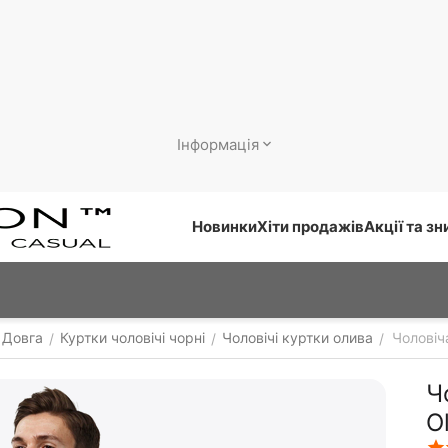
Інформація
Новинки
Хіти продажів
Акції та з
 Довга
Куртки чоловічі чорні
Чоловічі куртки олива
Чоловіча
/
/
/
Ч
O