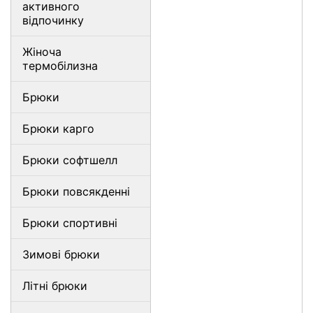
активного
відпочинку
Жіноча
термобілизна
Брюки
Брюки карго
Брюки софтшелл
Брюки повсякденні
Брюки спортивні
Зимові брюки
Літні брюки