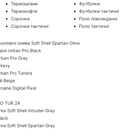
Термоштани
Футболки
Термокофти
Футболки тактичні
Сорочки
Поло повсякденні
Сорочки тактичні
Поло тактичні
ловічі олива Soft Shell Spartan Olive
рні Urban Pro Black
Urban Pro Gray
 Navy
rban Pro Tundra
й Beige
ine Digital Pixel
TO TUR 24
а Soft Shell Intruder Gray
lack
а Soft Shell Spartan Gray