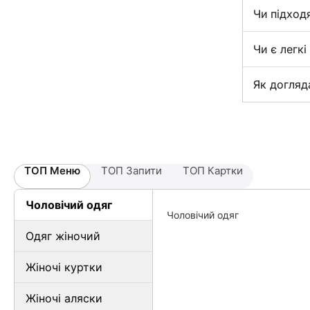
Чи підход
Чи є легкі
Як догляд
ТОП Меню
ТОП Запити
ТОП Картки
Чоловічий одяг
Чоловічий одяг
Одяг жіночий
Жіночі куртки
Жіночі аляски