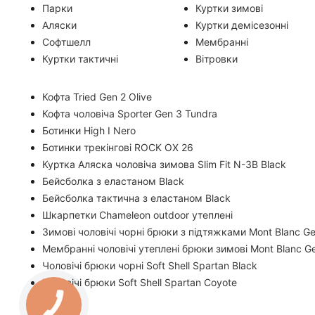
Парки
Куртки зимові
Аляски
Куртки демісезонні
Софтшелл
Мембранні
Куртки тактичні
Вітровки
Кофта Tried Gen 2 Olive
Кофта чоловіча Sporter Gen 3 Tundra
Ботинки High I Nero
Ботинки трекінгові ROCK OX 26
Куртка Аляска чоловіча зимова Slim Fit N-3B Black
Бейсболка з еластаном Black
Бейсболка тактична з еластаном Black
Шкарпетки Chameleon outdoor утеплені
Зимові чоловічі чорні брюки з підтяжками Mont Blanc Ge
Мембранні чоловічі утеплені брюки зимові Mont Blanc G
Чоловічі брюки чорні Soft Shell Spartan Black
Чоловічі брюки Soft Shell Spartan Coyote