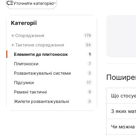
Уточнити категорію
Категорії
Спорядження
179
Тактичне спорядження
34
Елементи до плитоносок
1
Плитоноски
7
Розвантажувальні системи
3
Поширен
Підсумки
17
Ремені тактичні
6
Що стосує
Жилети розвантажувальні
3
З яких мат
Чи можна 