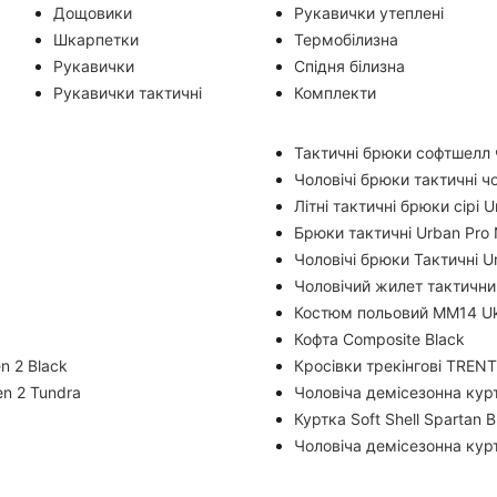
Дощовики
Рукавички утеплені
Шкарпетки
Термобілизна
Рукавички
Спідня білизна
Рукавички тактичні
Комплекти
Тактичні брюки софтшелл чо
Чоловічі брюки тактичні чо
Літні тактичні брюки сірі 
Брюки тактичні Urban Pro
Чоловічі брюки Тактичні U
Чоловічий жилет тактични
Костюм польовий ММ14 Ukra
Кофта Composite Black
n 2 Black
Кросівки трекінгові TREN
en 2 Tundra
Чоловіча демісезонна куртк
Куртка Soft Shell Spartan B
Чоловіча демісезонна куртк