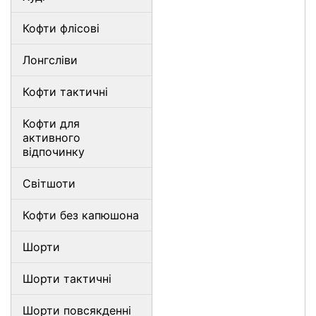
Кофти флісові
Лонгсліви
Кофти тактичні
Кофти для
активного
відпочинку
Світшоти
Кофти без капюшона
Шорти
Шорти тактичні
Шорти повсякденні