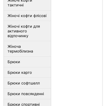
Жіночі кофти
тактичні
Жіночі кофти флісові
Жіночі кофти для
активного
відпочинку
Жіноча
термобілизна
Брюки
Брюки карго
Брюки софтшелл
Брюки повсякденні
Брюки спортивні