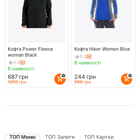
Кофта Power Fleece
Кофта Hiker Women Blue
woman Black
0.0
В наявності
0.0
В наявності
‍687‍
грн
‍244‍
грн
‍1250‍
грн
‍696‍
грн
ТОП Меню
ТОП Запити
ТОП Картки