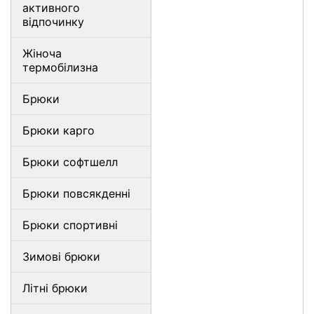
активного
відпочинку
Жіноча
термобілизна
Брюки
Брюки карго
Брюки софтшелл
Брюки повсякденні
Брюки спортивні
Зимові брюки
Літні брюки