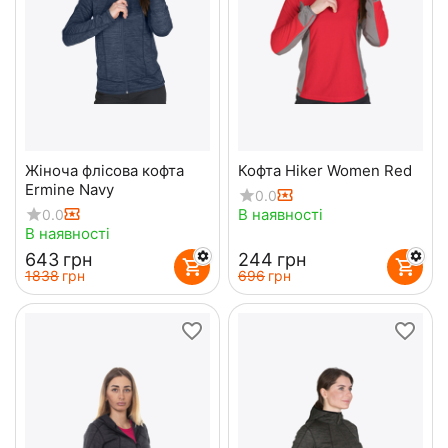
Жіноча флісова кофта
Кофта Hiker Women Red
Ermine Navy
0.0
В наявності
0.0
В наявності
‍643‍
грн
‍244‍
грн
‍1838‍
грн
‍696‍
грн