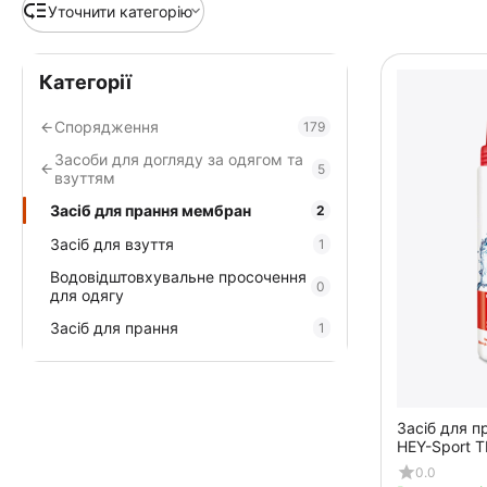
Уточнити категорію
Категорії
Спорядження
179
Засоби для догляду за одягом та
5
взуттям
Засіб для прання мембран
2
Засіб для взуття
1
Водовідштовхувальне просочення
0
для одягу
Засіб для прання
1
Засіб для 
HEY-Sport 
0.0