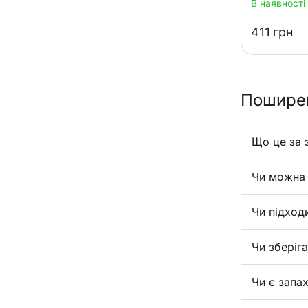
В наявності
‍411‍
грн
Поширен
Що це за 
Чи можна 
Чи підход
Чи зберіга
Чи є запа