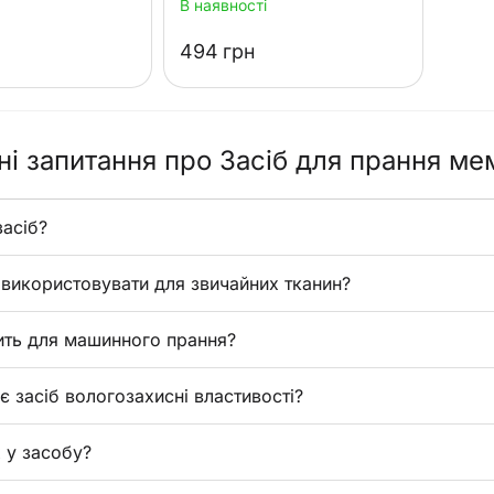
В наявності
‍494‍
грн
і запитання про Засіб для прання ме
засіб?
використовувати для звичайних тканин?
ить для машинного прання?
є засіб вологозахисні властивості?
х у засобу?