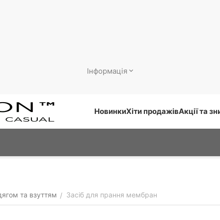
Інформація
Новинки
Хіти продажів
Акції та з
дягом та взуттям
Засіб для прання мембран
/