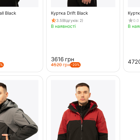
ll Black
Куртка Drift Black
Куртк
3.5
(Відгуків: 2)
0.0
В наявності
В ная
‍3616‍
грн
‍4720
‍4520‍
грн
0%
-20%