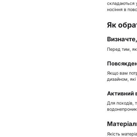
складаються у
носіння в пов
Як обра
Визначте,
Перед тим, я
Повсякден
Якщо вам потр
дизайном, які
Активний 
Для походів, 
водонепроник
Матеріали
Якість матері