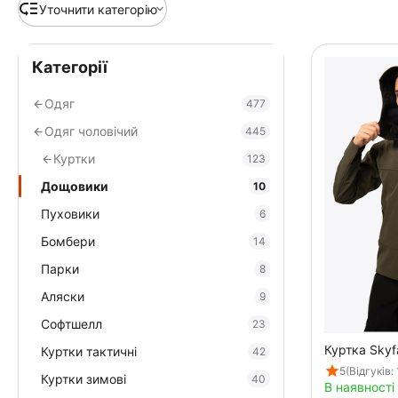
Уточнити категорію
Категорії
Одяг
477
Одяг чоловічий
445
Куртки
123
Дощовики
10
Пуховики
6
Бомбери
14
Парки
8
Аляски
9
Софтшелл
23
Куртка Skyfa
Куртки тактичні
42
5
(Відгуків: 
Куртки зимові
40
В наявності