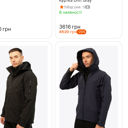
Куртка Drift Gray
5
(Відгуків: 1)
В наявності
‍3616‍
грн
‍
грн
‍4520‍
грн
-20%