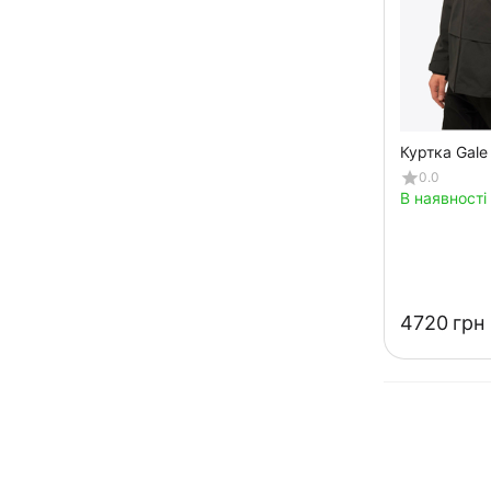
Куртка Gale
0.0
В наявності
‍4720‍
грн