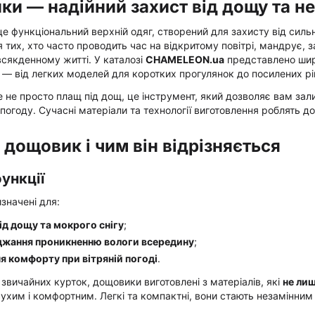
и — надійний захист від дощу та н
 функціональний верхній одяг, створений для захисту від сильни
 тих, хто часто проводить час на відкритому повітрі, мандрує, 
сякденному житті. У каталозі
CHAMELEON.ua
представлено широ
у — від легких моделей для коротких прогулянок до посилених р
не просто плащ під дощ, це інструмент, який дозволяє вам за
погоду. Сучасні матеріали та технології виготовлення роблять 
 дощовик і чим він відрізняється
ункції
значені для:
ід дощу та мокрого снігу
;
жання проникненню вологи всередину
;
я комфорту при вітряній погоді
.
д звичайних курток, дощовики виготовлені з матеріалів, які
не лиш
 сухим і комфортним. Легкі та компактні, вони стають незамінним