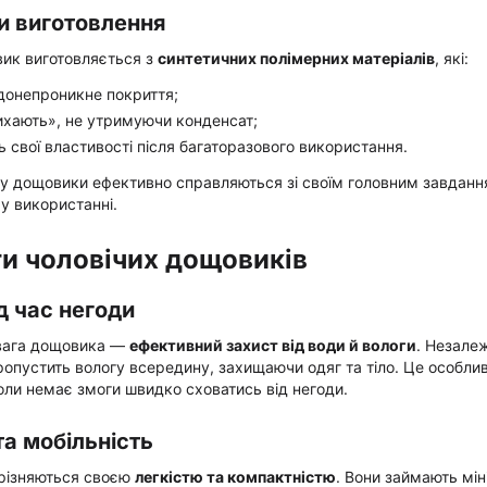
и виготовлення
вик виготовляється з
синтетичних полімерних матеріалів
, які:
донепроникне покриття;
ихають», не утримуючи конденсат;
ь свої властивості після багаторазового використання.
у дощовики ефективно справляються зі своїм головним завдання
у використанні.
и чоловічих дощовиків
д час негоди
вага дощовика —
ефективний захист від води й вологи
. Незалеж
опустить вологу всередину, захищаючи одяг та тіло. Це особлив
ли немає змоги швидко сховатись від негоди.
та мобільність
різняються своєю
легкістю та компактністю
. Вони займають мін