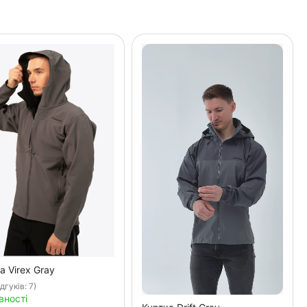
а Virex Gray
ідгуків: 7)
вності