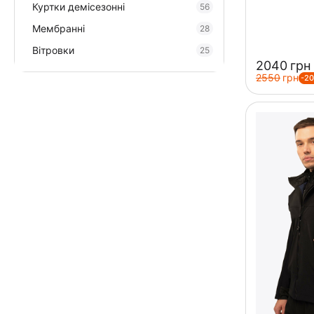
Куртки демісезонні
56
Мембранні
28
Вітровки
25
‍2040‍
грн
‍2550‍
грн
-2