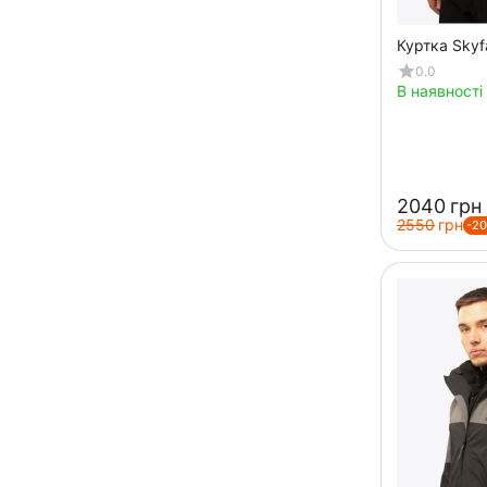
Куртка Skyfa
0.0
В наявності
‍2040‍
грн
‍2550‍
грн
-2