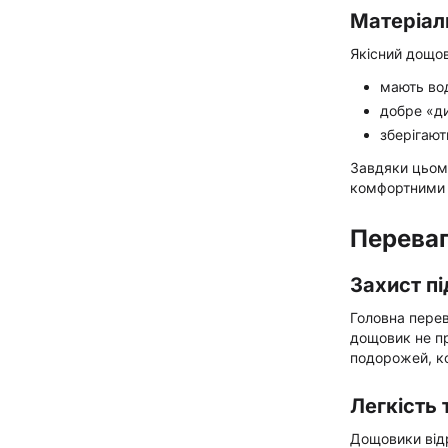
Матеріал
Якісний дощо
мають во
добре «д
зберігают
Завдяки цьом
комфортними 
Переваг
Захист пі
Головна пере
дощовик не пр
подорожей, ко
Легкість 
Дощовики від