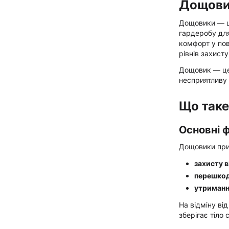
Дощовик
Дощовики — це
гардеробу для
комфорт у пов
рівнів захист
Дощовик — це 
несприятливу 
Що таке
Основні ф
Дощовики при
захисту в
перешкод
утриманн
На відміну ві
зберігає тіло