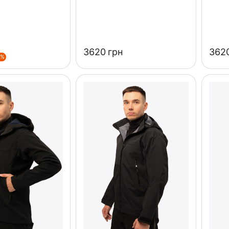
‍3620‍
грн
‍3620
0%