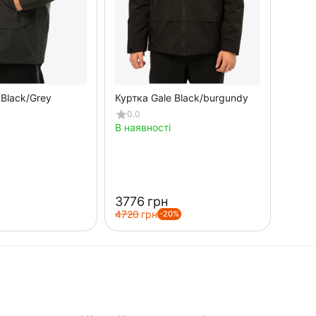
 Black/Grey
Куртка Gale Black/burgundy
0.0
В наявності
‍3776‍
грн
‍4720‍
грн
-20%