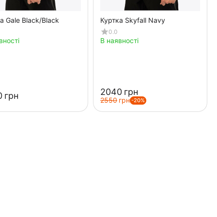
а Gale Black/Black
Куртка Skyfall Navy
0.0
вності
В наявності
‍2040‍
грн
‍
грн
‍2550‍
грн
-20%