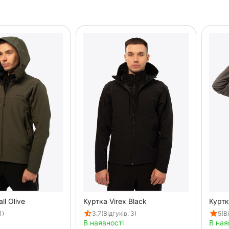
ll Olive
Куртка Virex Black
Куртк
1)
3.7
(Відгуків: 3)
5
(В
В наявності
В ная