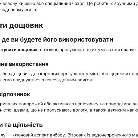
 власну кишеню або спеціальний чохол. Це робить їх зручними дл
сякденному житті.
ти дощовик
 де ви будете його використовувати
к
купити дощовик
, важливо зрозуміти, в яких умовах ви планує
не використання
ібен дощовик для коротких прогулянок у місті або щоденних спр
 легко поєднуються з повсякденним одягом.
відпочинок
тривалих подорожей або активного відпочинку на природі краще
ністю, швами, що не пропускають вологу, а також великим кап
 та щільність
алу — ключовий аспект вибору. Вітровик із водонепроникного ма