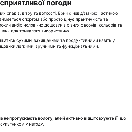
есприятливої погоди
х опадів, вітру та вогкості. Вони є невід’ємною частиною
займається спортом або просто цінує практичність та
кий вибір чоловічих дощовиків різних фасонів, кольорів та
ішень для тривалого використання.
лишатись сухими, захищеними та продуктивними навіть у
дощовики легкими, зручними та функціональними.
е не пропускають вологу, але й активно відштовхують її
, що
 супутником у негоду.