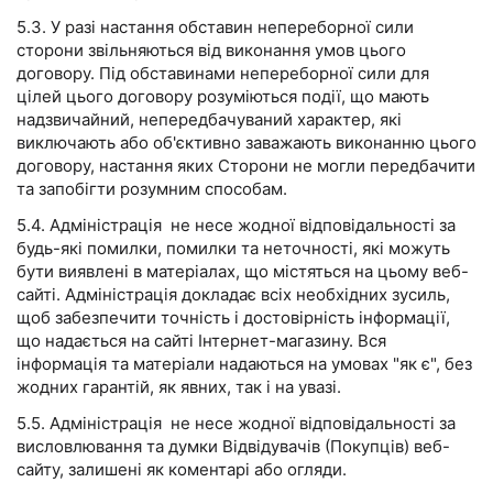
5.3. У разі настання обставин непереборної сили
сторони звільняються від виконання умов цього
договору. Під обставинами непереборної сили для
цілей цього договору розуміються події, що мають
надзвичайний, непередбачуваний характер, які
виключають або об'єктивно заважають виконанню цього
договору, настання яких Сторони не могли передбачити
та запобігти розумним способам.
5.4. Адміністрація не несе жодної відповідальності за
будь-які помилки, помилки та неточності, які можуть
бути виявлені в матеріалах, що містяться на цьому веб-
сайті. Адміністрація докладає всіх необхідних зусиль,
щоб забезпечити точність і достовірність інформації,
що надається на сайті Інтернет-магазину. Вся
інформація та матеріали надаються на умовах "як є", без
жодних гарантій, як явних, так і на увазі.
5.5. Адміністрація не несе жодної відповідальності за
висловлювання та думки Відвідувачів (Покупців) веб-
сайту, залишені як коментарі або огляди.