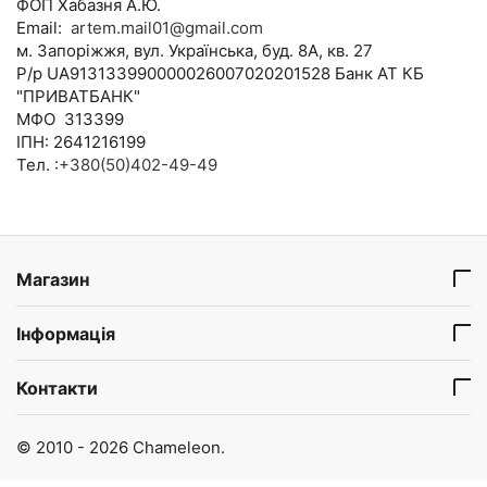
ФОП Хабазня А.Ю.
Email:
artem.mail01@gmail.com
м. Запоріжжя, вул. Українська, буд. 8А, кв. 27
Р/р UA913133990000026007020201528 Банк АТ КБ
"ПРИВАТБАНК"
МФО 313399
ІПН: 2641216199
Тел. :
+380(50)402-49-49
Магазин
Інформація
Контакти
© 2010 - 2026 Chameleon.