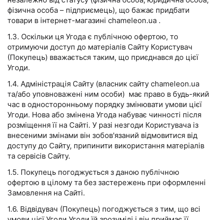
фізична особа – підприємець), що бажає придбати
товари в інтернет-магазині chameleon.ua .
1.3. Оскільки ця Угода є публічною офертою, то
отримуючи доступ до матеріалів Сайту Користувач
(Покупець) вважається таким, що приєднався до цієї
Угоди.
1.4. Адміністрація Сайту (власник сайту chameleon.ua
та/або уповноважені ним особи) має право в будь-який
час в односторонньому порядку змінювати умови цієї
Угоди. Нова або змінена Угода набуває чинності після
розміщення її на Сайті. У разі незгоди Користувача із
внесеними змінами він зобов'язаний відмовитися від
доступу до Сайту, припинити використання матеріалів
та сервісів Сайту.
1.5. Покупець погоджується з даною публічною
офертою в цілому та без застережень при оформленні
Замовлення на Сайті.
1.6. Відвідувач (Покупець) погоджується з тим, що всі
умови цієї Угоди Угоди їй зрозумілі і він приймає її