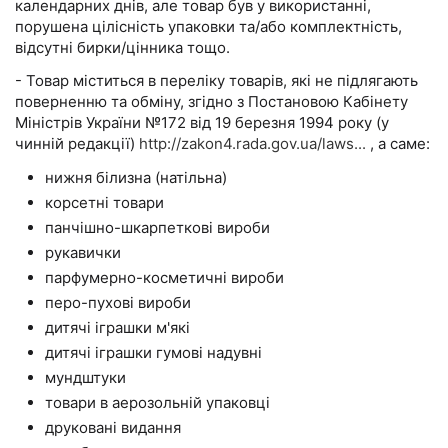
календарних днів, але товар був у використанні,
порушена цілісність упаковки та/або комплектність,
відсутні бирки/цінника тощо.
- Товар міститься в переліку товарів, які не підлягають
поверненню та обміну, згідно з Постановою Кабінету
Міністрів України №172 від 19 березня 1994 року (у
чинній редакції)
http://zakon4.rada.gov.ua/laws...
, а саме:
нижня білизна (натільна)
корсетні товари
панчішно-шкарпеткові вироби
рукавички
парфумерно-косметичні вироби
перо-пухові вироби
дитячі іграшки м'які
дитячі іграшки гумові надувні
мундштуки
товари в аерозольній упаковці
друковані видання