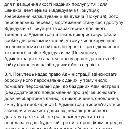
для підвищення якості наданих послуг у т.ч.: для
швидкої ідентифікації Відвідувача (Покупця);
збереження налаштувань Відвідувача (Покупця), його
персональних переваг, відстеження стану сесії доступу
Відвідувача (Покупця) та характерних для нього
тенденцій. Адміністрація також використовує файли
cookie для рекламних цілей, у тому числі керування
оголошеннями на сайтах в Інтернеті. При відключенні
технології cookie Відвідувачем (Покупцем),
Адміністрація не гарантує повну працездатність веб-
сайту chameleon.ua або деяких його сервісів.
3.4. Покупець надає право Адміністрації здійснювати
обробку його персональних даних, у тому числі:
поміщати персональні дані до баз даних Адміністрації
(без додаткового повідомлення про це), здійснювати
довічне зберігання даних, їх накопичення, оновлення,
зміну (при необхідності). Адміністрація зобов'язується
забезпечити захист даних від несанкціонованого
доступу третіх осіб, не розповсюджувати та не
передавати дані будь-якій третій стороні (крім передачі
даних пов'язаним особам, комерційним партнерам,