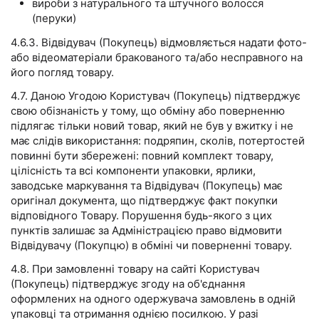
вироби з натурального та штучного волосся
(перуки)
4.6.3. Відвідувач (Покупець) відмовляється надати фото-
або відеоматеріали бракованого та/або несправного на
його погляд товару.
4.7. Даною Угодою Користувач (Покупець) підтверджує
свою обізнаність у тому, що обміну або поверненню
підлягає тільки новий товар, який не був у вжитку і не
має слідів використання: подряпин, сколів, потертостей
повинні бути збережені: повний комплект товару,
цілісність та всі компоненти упаковки, ярлики,
заводське маркування та Відвідувач (Покупець) має
оригінал документа, що підтверджує факт покупки
відповідного Товару. Порушення будь-якого з цих
пунктів залишає за Адміністрацією право відмовити
Відвідувачу (Покупцю) в обміні чи поверненні товару.
4.8. При замовленні товару на сайті Користувач
(Покупець) підтверджує згоду на об'єднання
оформлених на одного одержувача замовлень в одній
упаковці та отримання однією посилкою. У разі