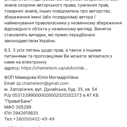
знаків охорони авторського права, суміжних прав,
товарних знаків, інших повідомлень про авторство,
збереження імені (або псевдоніма) автора /
найменування правовласника у незмінному збереження
відповідного об'єкта у незмінному вигляді. Виняток
становлять випадки, які прямо передбачені
законодавством України.
6.3. З усіх питань щодо прав, а також з іншими
питаннями та пропозиціями Ви можете зв'язатися з
нами на електронну
адресу:
https://chameleon.ua/uk/kontak...
ФОП Мамедова Юлія Могмаділіївна
Email
zp.chameleon@gmail.com
м. Запоріжжя, вул. Дунайська, буд. 35, кв. 54
Р/р 053133990000026002020202373 в АТ КБ
"ПриватБанк"
МФО 305299
ІПН 2942619820
Тел.
+380(50)402-49-49