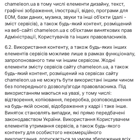
chameleon.ua в тому числі елементи дизайну, текст,
графічні зображення, ілюстрації, відео, програми для
ЕОМ, бази даних, музика, звуки та інші об'єкти (далі -
зміст сервісів), а також будь-який контент, розміщений
на веб-сайті chameleon.ua є об'єктами виняткових прав
Адміністрації, Користувачів та інших правовласників.
6.2. Використання контенту, а також будь-яких інших
елементів сервісів можливе лише в рамках функціоналу,
запропонованого тим чи іншим сервісом. Жодні
елементи змісту сервісів сайту chameleon.ua, а також
будь-який контент, розміщений на сервісах сайту
chameleon.ua не можуть бути використані іншим чином
без попереднього дозволу/згоди правовласника. Під
використанням маються на увазі, у тому числі:
відтворення, копіювання, переробка, розповсюдження
на будь-якій основі, відображення у кадрі і таке інше.
Виняток становлять випадки, які прямо передбачені
законодавством України. Використання Користувачем
елементів утримання сервісів, а також будь-якого
контенту для особистого некомерційного
використання, допускається за умови збереження всіх