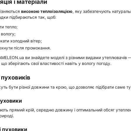
яція і матеріали
різняються
високою теплоізоляцією
, яку забезпечують натураль
адки підбираються так, щоб:
и тепло;
 вологу;
кати холодний вітер;
охнути після промокання.
AMELEON.ua ви знайдете моделі з різними видами утеплювачів —
 що зберігають свої властивості навіть у вологу погоду.
и пуховиків
ть бути різної довжини та крою, що дозволяє підібрати саме т
пуховики
ають прямий крій, середню довжину і оптимальний обсяг утеплен
природі.
 пуховики