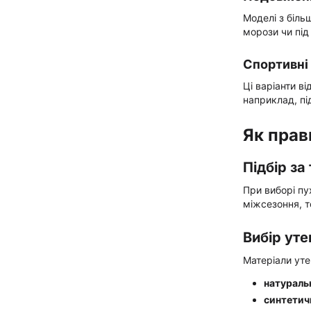
Моделі з біль
морози чи під
Спортивні 
Ці варіанти в
наприклад, п
Як прав
Підбір з
При виборі пу
міжсезоння, т
Вибір ут
Матеріали уте
натураль
синтетич