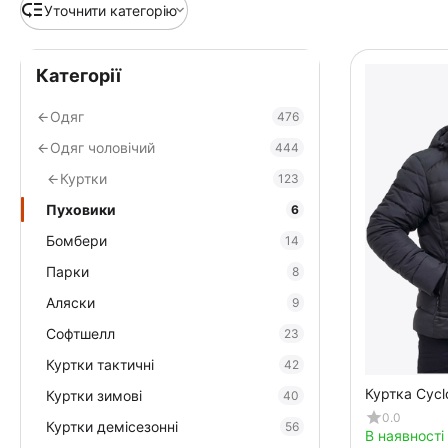
Уточнити категорію
Категорії
Одяг
476
Одяг чоловічий
444
Куртки
123
Пуховики
6
Бомбери
14
Парки
8
Аляски
9
Софтшелл
23
Куртки тактичні
42
Куртка Cycl
Куртки зимові
40
0.0
Куртки демісезонні
56
В наявності