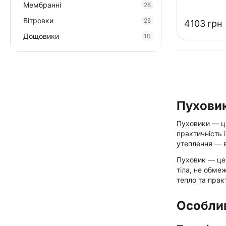
Мембранні
28
Вітровки
25
‍4103‍
грн
Дощовики
10
Пуховик
Пуховики — це
практичність і
утеплення — в
Пуховик — це 
тіла, не обме
тепло та прак
Особлив