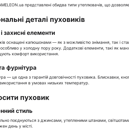
AMELEON.ua представлені обидва типи утеплювачів, що дозволяє
нальні деталі пуховиків
і захисні елементи
ків оснащені капюшонами — як з можливістю знімання, так і с
у, особливо у холодну пору року. Додаткові елементи, такі як ман
ищують комфорт використання.
та фурнітура
ура — це одна з гарантій довговічності пуховика. Блискавки, кно
 використання в умовах низьких температур.
осити пуховик
нний стиль
льно поєднуються з джинсами, утепленими штанами, світшотами
жен день у місті.