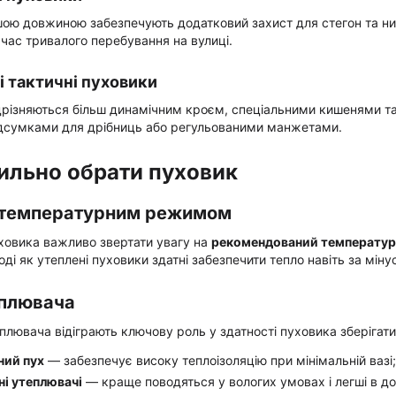
шою довжиною забезпечують додатковий захист для стегон та ни
 час тривалого перебування на вулиці.
і тактичні пуховики
ідрізняються більш динамічним кроєм, спеціальними кишенями 
ідсумками для дрібниць або регульованими манжетами.
ильно обрати пуховик
а температурним режимом
ховика важливо звертати увагу на
рекомендований температур
оді як утеплені пуховики здатні забезпечити тепло навіть за мін
еплювача
плювача відіграють ключову роль у здатності пуховика зберігати
ний пух
— забезпечує високу теплоізоляцію при мінімальній вазі;
ні утеплювачі
— краще поводяться у вологих умовах і легші в до