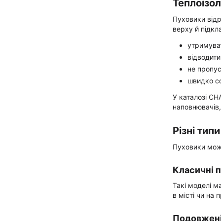
Теплоізол
Пуховики від
верху й підкл
утримуват
відводити
не пропус
швидко с
У каталозі CH
наповнювачів,
Різні тип
Пуховики можу
Класичні 
Такі моделі м
в місті чи на 
Подовжені