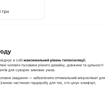
‍
грн
году
поєднує в собі
максимальний рівень теплоізоляції
,
ені чоловічі пуховики різного дизайну, довжини та щільності
антів для суворих зимових умов.
о головне завдання — забезпечити оптимальний мікроклімат для
’ємною частиною гардеробу для тих, хто цінує комфорт,