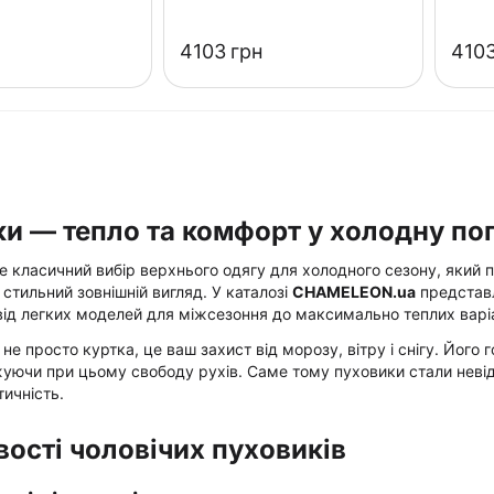
‍4103‍
грн
‍4103
и — тепло та комфорт у холодну по
 класичний вибір верхнього одягу для холодного сезону, який 
 стильний зовнішній вигляд. У каталозі
CHAMELEON.ua
представл
ід легких моделей для міжсезоння до максимально теплих варі
не просто куртка, це ваш захист від морозу, вітру і снігу. Йог
жуючи при цьому свободу рухів. Саме тому пуховики стали невід
тичність.
ості чоловічих пуховиків