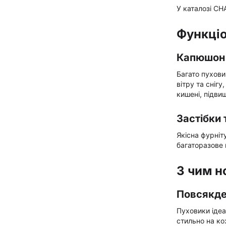
У каталозі CH
Функціо
Капюшон 
Багато пухови
вітру та сніг
кишені, підв
Застібки 
Якісна фурніт
багаторазове
З чим н
Повсякде
Пуховики ідеа
стильно на ко