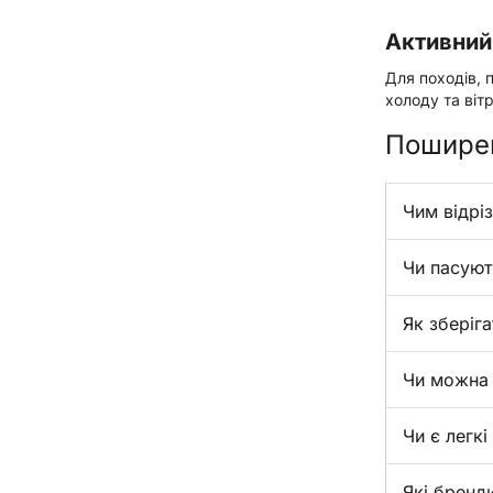
Активний
Для походів, 
холоду та віт
Поширен
Чим відрі
Чи пасуют
Як зберіга
Чи можна 
Чи є легк
Які бренд