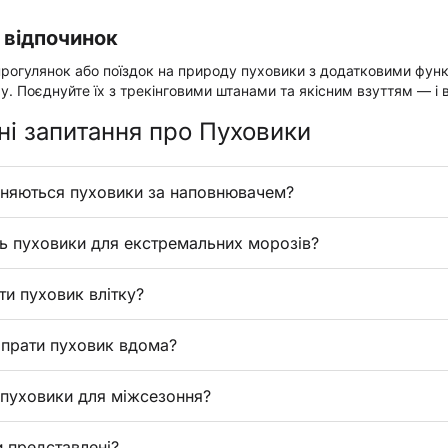
 відпочинок
прогулянок або поїздок на природу пуховики з додатковими фун
ру. Поєднуйте їх з трекінговими штанами та якісним взуттям — і в
і запитання про Пуховики
зняються пуховики за наповнювачем?
ь пуховики для екстремальних морозів?
ти пуховик влітку?
прати пуховик вдома?
і пуховики для міжсезоння?
и представлені?