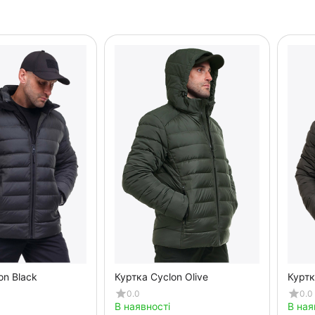
on Black
Куртка Cyclon Olive
Куртк
0.0
0.0
В наявності
В ная