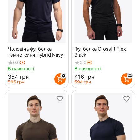
Чоловіча футболка
Футболка Crossfit Flex
темно-синя Hybrid Navy
Black
0.0
0.0
В наявності
В наявності
‍354‍
грн
‍416‍
грн
‍506‍
грн
‍594‍
грн