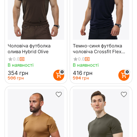
Чоловіча футболка
Темно-синя футболка
олива Hybrid Olive
чоловіча Crossfit Flex
Navy
0.0
0.0
В наявності
В наявності
‍354‍
грн
‍416‍
грн
‍506‍
грн
‍594‍
грн