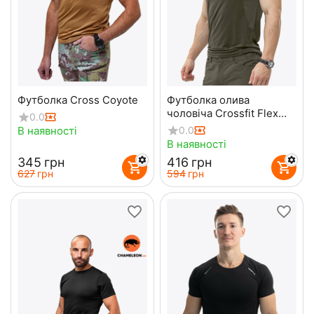
Футболка Cross Coyote
Футболка олива
чоловіча Crossfit Flex
0.0
Olive
В наявності
0.0
В наявності
‍345‍
грн
‍416‍
грн
‍627‍
грн
‍594‍
грн