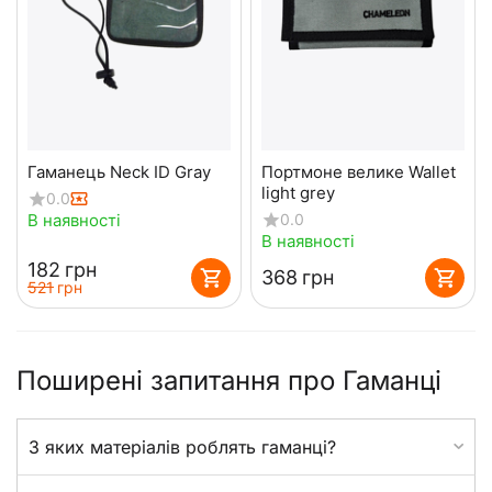
Гаманець Neck ID Gray
Портмоне велике Wallet
light grey
0.0
В наявності
0.0
В наявності
‍182‍
грн
‍368‍
грн
‍521‍
грн
Поширені запитання про Гаманці
З яких матеріалів роблять гаманці?