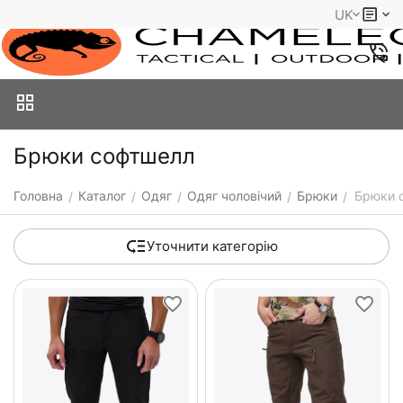
UK
Брюки софтшелл
Головна
Каталог
Одяг
Одяг чоловічий
Брюки
Брюки 
/
/
/
/
/
Уточнити категорію