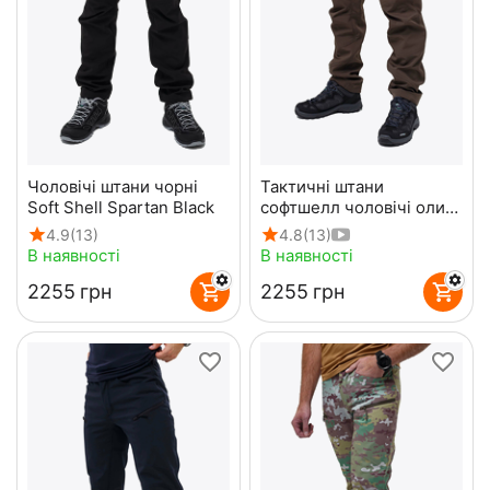
Чоловічі штани чорні
Тактичні штани
Soft Shell Spartan Black
софтшелл чоловічі олива
Soft Shell Spartan Olive
4.9
(13)
4.8
(13)
В наявності
В наявності
‍2255‍
грн
‍2255‍
грн