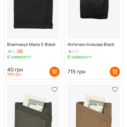
Візитниця Мала S Black
Аптечка польова Black
0.0
0.0
В наявності
В наявності
‍40‍
грн
‍715‍
грн
‍113‍
грн