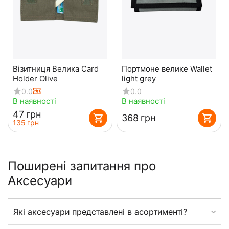
Візитниця Велика Card
Портмоне велике Wallet
Holder Olive
light grey
0.0
0.0
В наявності
В наявності
‍47‍
грн
‍368‍
грн
‍135‍
грн
Поширені запитання про
Аксесуари
Які аксесуари представлені в асортименті?