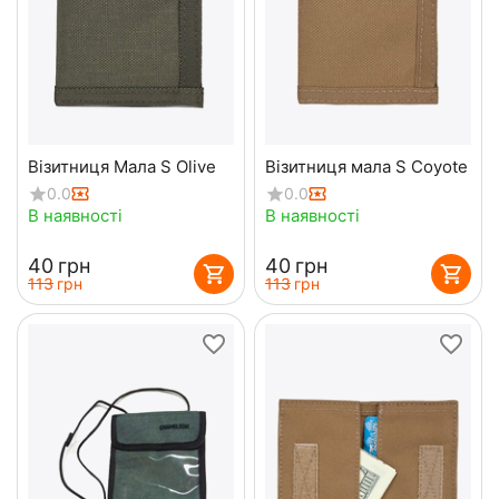
Візитниця Мала S Olive
Візитниця мала S Coyote
0.0
0.0
В наявності
В наявності
‍40‍
грн
‍40‍
грн
‍113‍
грн
‍113‍
грн