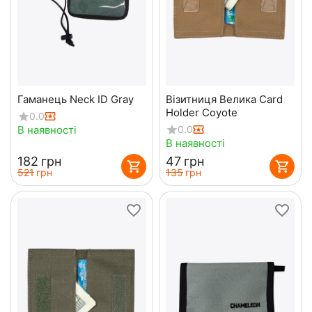
Гаманець Neck ID Gray
Візитниця Велика Card
Holder Coyote
0.0
В наявності
0.0
В наявності
‍182‍
грн
‍47‍
грн
‍521‍
грн
‍135‍
грн