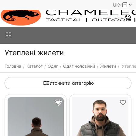
UK
Утеплені жилети
Головна
Каталог
Одяг
Одяг чоловічий
Жилети
Утепле
/
/
/
/
/
Уточнити категорію