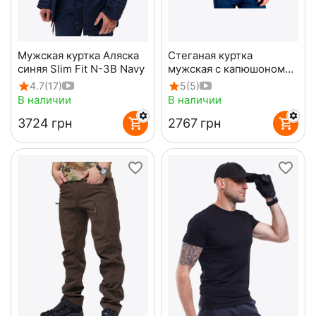
Мужская куртка Аляска
Стеганая куртка
синяя Slim Fit N-3B Navy
мужская с капюшоном
Maximus Black черная
4.7
(17)
5
(5)
В наличии
В наличии
‍3724‍
грн
‍2767‍
грн