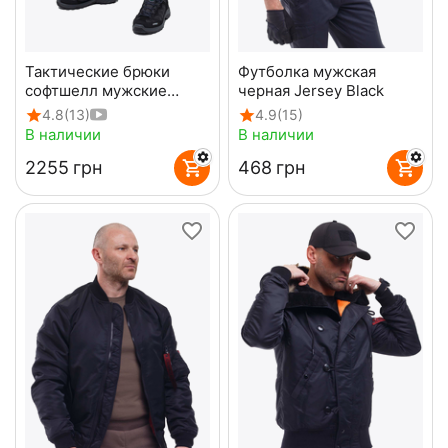
Тактические брюки
Футболка мужская
софтшелл мужские
черная Jersey Black
олива Soft Shell Spartan
4.8
(13)
4.9
(15)
Olive
В наличии
В наличии
‍2255‍
грн
‍468‍
грн