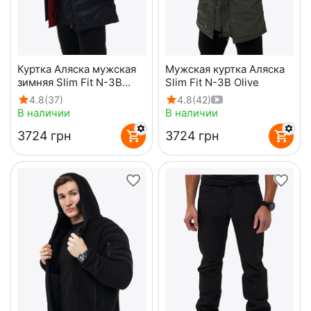
Куртка Аляска мужская
Мужская куртка Аляска
зимняя Slim Fit N-3B
Slim Fit N-3B Olive
Black
4.8
(37)
4.8
(42)
В наличии
В наличии
‍3724‍
грн
‍3724‍
грн