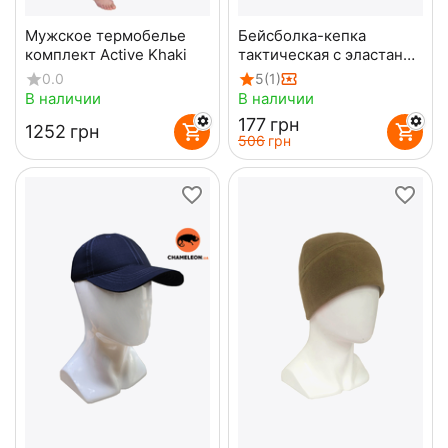
Мужское термобелье
Бейсболка-кепка
комплект Active Khaki
тактическая с эластаном
Tundra
0.0
5
(1)
В наличии
В наличии
‍177‍
грн
‍1252‍
грн
‍506‍
грн