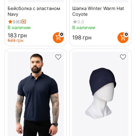
Бейсболка с эластаном
Шапка Winter Warm Hat
Navy
Coyote
5
(6)
0.0
В наличии
В наличии
‍183‍
грн
‍198‍
грн
‍523‍
грн