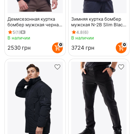
Демисезонная куртка
Зимняя куртка бомбер
бомбер мужская черная
мужская N-2B Slim Black
MA-1 Gen 2 Black
черная
5
(1)
4.8
(6)
В наличии
В наличии
‍2530‍
грн
‍3724‍
грн