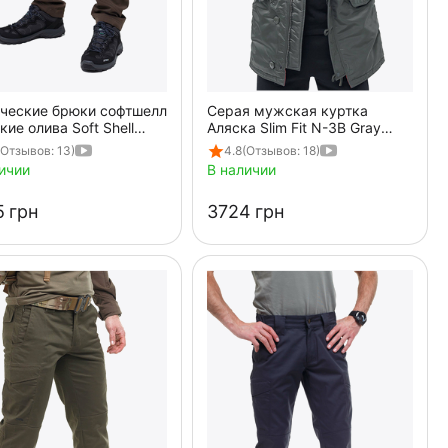
ические брюки софтшелл
Серая мужская куртка
ие олива Soft Shell
Аляска Slim Fit N-3B Gray
an Olive
удлиненная
(Отзывов: 13)
4.8
(Отзывов: 18)
ичии
В наличии
‍
грн
‍3724‍
грн