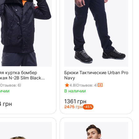
яя куртка бомбер
Брюки Тактические Urban Pro
ая N-2B Slim Black
Navy
ая
(Отзывов: 6)
4.8
(Отзывов: 4)
ичии
В наличии
‍1361‍
грн
‍
грн
‍2475‍
грн
-45%