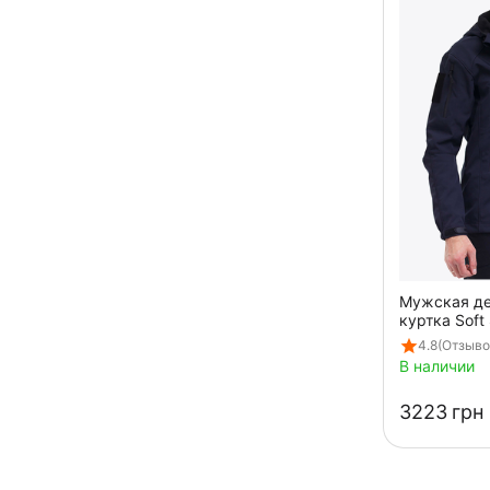
Мужская д
куртка Soft 
Navy
4.8
(Отзывов
В наличии
‍3223‍
грн