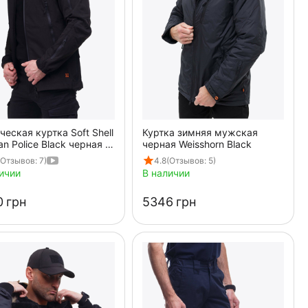
ческая куртка Soft Shell
Куртка зимняя мужская
an Police Black черная с
черная Weisshorn Black
шоном
(Отзывов: 7)
4.8
(Отзывов: 5)
ичии
В наличии
‍
грн
‍5346‍
грн