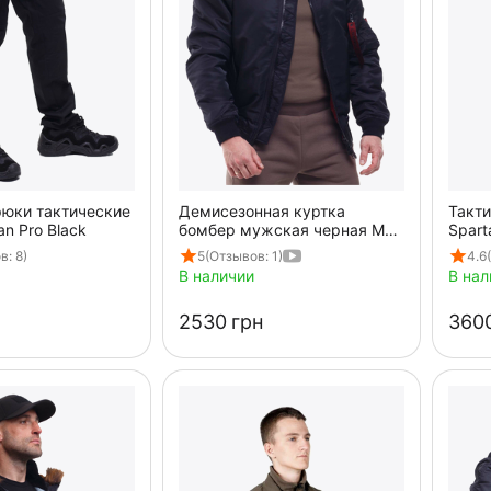
юки тактические
Демисезонная куртка
Такти
n Pro Black
бомбер мужская черная MA-
Spart
1 Gen 2 Black
капю
в: 8)
5
(Отзывов: 1)
4.6
В наличии
В нал
‍2530‍
грн
‍3600