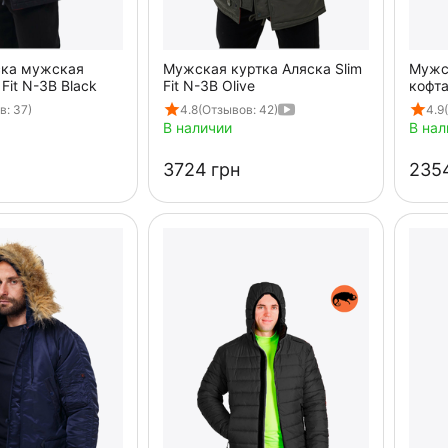
ска мужская
Мужская куртка Аляска Slim
Мужс
 Fit N-3B Black
Fit N-3B Olive
кофта
Black
в: 37)
4.8
(Отзывов: 42)
4.9
В наличии
В нал
‍3724‍
грн
‍2354