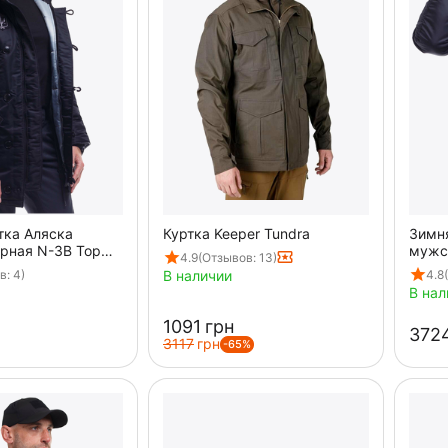
тка Аляска
Куртка Keeper Tundra
Зимн
рная N-3B Top
мужск
4.9
(Отзывов: 13)
черн
в: 4)
4.8
В наличии
В нал
‍1091‍
грн
‍3724
‍3117‍
грн
-65%