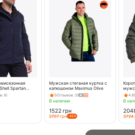
емисезонная
Мужская стеганая куртка с
Корот
Shell Spartan
капюшоном Maximus Olive
мужск
бомб
: 6)
5
(Отзывов: 3)
4.8
В наличии
В нал
‍1522‍
грн
‍2048
‍2767‍
грн
‍3724‍
-45%