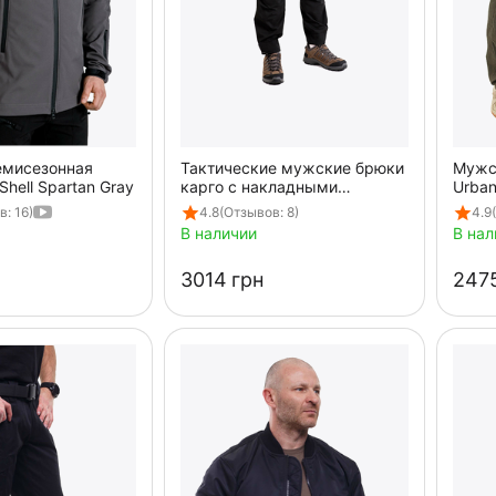
емисезонная
Тактические мужские брюки
Мужс
Shell Spartan Gray
карго с накладными
Urban
карманами Shooter Gen 2
: 16)
4.8
(Отзывов: 8)
4.9
Black
В наличии
В нал
‍3014‍
грн
‍2475