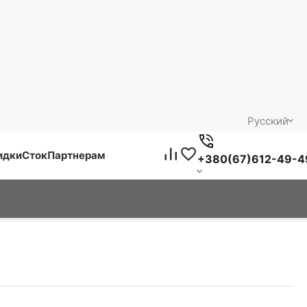
Русский
идки
Сток
Партнерам
+380(67)612-49-4