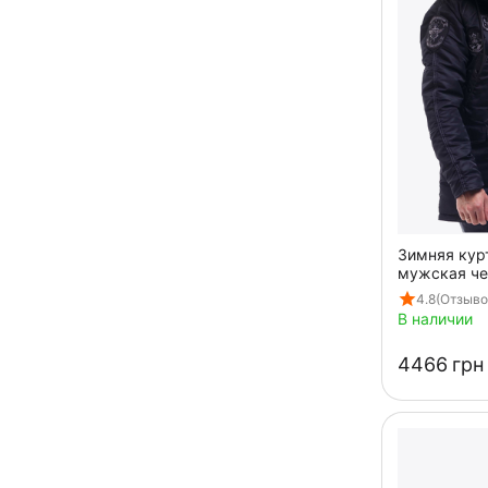
Зимняя кур
мужская че
Gun Black
4.8
(Отзыво
В наличии
‍4466‍
грн