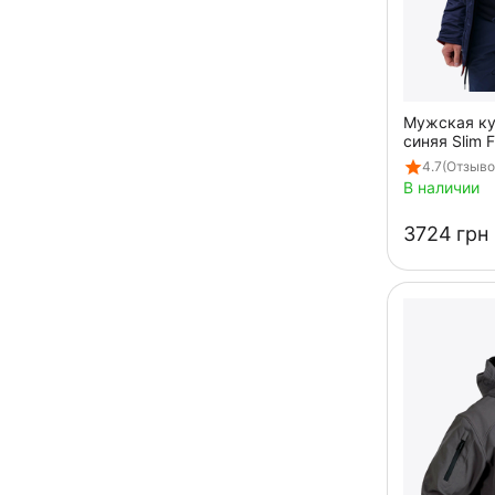
Мужская ку
синяя Slim 
4.7
(Отзывов
В наличии
‍3724‍
грн