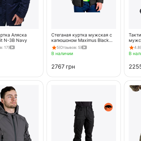
ртка Аляска
Стеганая куртка мужская с
Такт
Fit N-3B Navy
капюшоном Maximus Black
мужск
черная
Spart
: 17)
5
(Отзывов: 5)
4.8
В наличии
В нал
‍2767‍
грн
‍2255