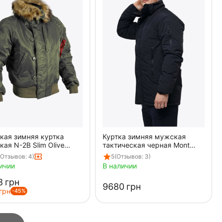
кая зимняя куртка
Куртка зимняя мужская
ая N-2B Slim Olive
тактическая черная Mont
ер
Blanc Gen3 Black
(Отзывов: 4)
5
(Отзывов: 3)
ичии
В наличии
‍
грн
‍9680‍
грн
грн
-45%