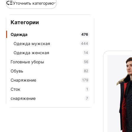
Уточнить категорию
Категории
Одежда
476
Одежда мужская
444
Одежда женская
14
Головные уборы
56
Обувь
82
Снаряжение
179
Сток
1
cнаряжение
7