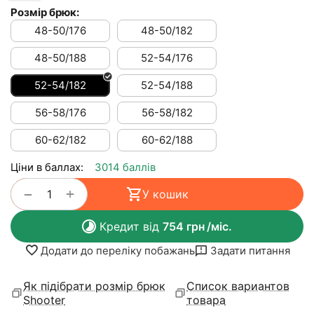
Розмір брюк:
48-50/176
48-50/182
48-50/188
52-54/176
52-54/182
52-54/188
56-58/176
56-58/182
60-62/182
60-62/188
Ціни в баллах:
3014 баллів
+
−
У кошик
Кредит від
754
грн
/міс.
Додати до переліку побажань
Задати питання
Як підібрати розмір брюк
Список вариантов
Shooter
товара