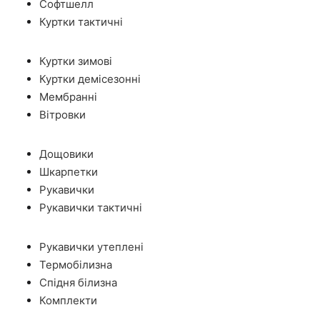
Софтшелл
Куртки тактичні
Куртки зимові
Куртки демісезонні
Мембранні
Вітровки
Дощовики
Шкарпетки
Рукавички
Рукавички тактичні
Рукавички утеплені
Термобілизна
Спідня білизна
Комплекти