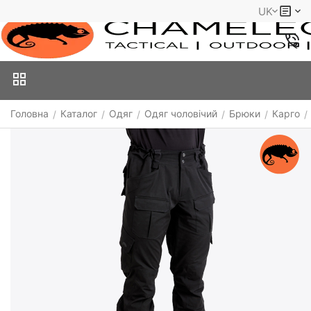
UK
Головна
Каталог
Одяг
Одяг чоловічий
Брюки
Карго
/
/
/
/
/
/