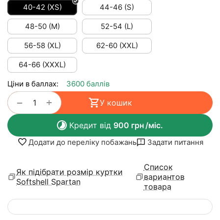
40-42 (XS)
44-46 (S)
48-50 (M)
52-54 (L)
56-58 (XL)
62-60 (XXL)
64-66 (XXXL)
Ціни в баллах:
3600 баллів
+
−
У кошик
Кредит від
900
грн
/міс.
Додати до переліку побажань
Задати питання
Список
Як підібрати розмір куртки
вариантов
Softshell Spartan
товара