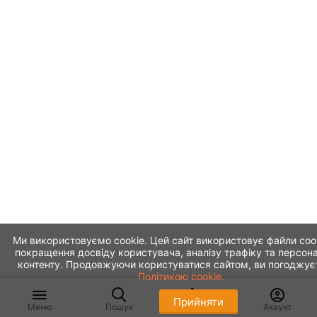
Ми використовуємо cookie. Цей сайт використовує файли coo
покращення досвіду користувача, аналізу трафіку та персона
контенту. Продовжуючи користуватися сайтом, ви погоджує
Політикою cookie.
Прийняти
Меню
Пошук
Кошик
Акаунт