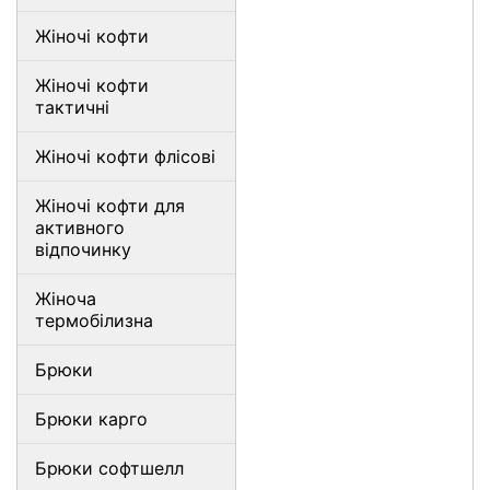
Жіночі кофти
Жіночі кофти
тактичні
Жіночі кофти флісові
Жіночі кофти для
активного
відпочинку
Жіноча
термобілизна
Брюки
Брюки карго
Брюки софтшелл