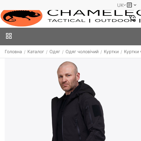
UK
Головна
Каталог
Одяг
Одяг чоловічий
Куртки
Куртки 
/
/
/
/
/