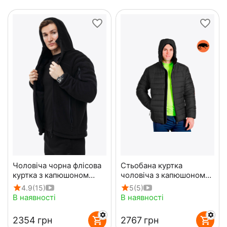
Чоловіча чорна флісова
Стьобана куртка
куртка з капюшоном
чоловіча з капюшоном
Viking Black
Maximus Black чорна
4.9
(15)
5
(5)
В наявності
В наявності
‍2354‍
грн
‍2767‍
грн