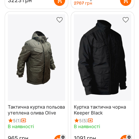
‍3223‍
грн
‍2767‍
грн
Тактична куртка польова
Куртка тактична чорна
утеплена олива Olive
Keeper Black
5
(1)
5
(5)
В наявності
В наявності
‍965‍
грн
‍1091‍
грн