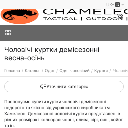
UK
Чоловічі куртки демісезонні
весна-осінь
Головна
Каталог
Одяг
Одяг чоловічий
Куртки
Чоловіч
/
/
/
/
/
Уточнити категорію
Пропонуємо купити куртки чоловічі демісезонні
недорого та якісно від українського виробника тм
Хамелеон. Демісезонні чоловічі куртки представлені в
різних розмірах і кольорах: чорні, олива, сірі, сині, койот
та ін.