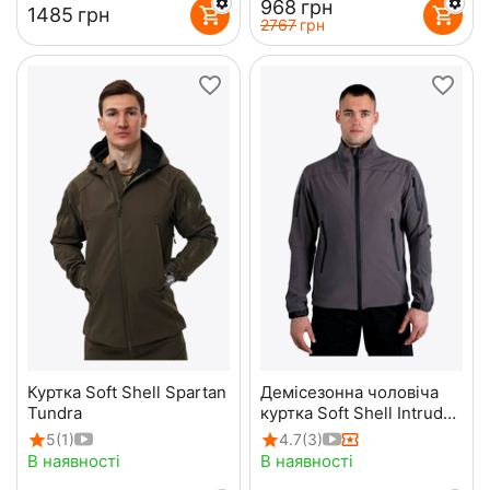
‍968‍
грн
‍1485‍
грн
‍2767‍
грн
Куртка Soft Shell Spartan
Демісезонна чоловіча
Tundra
куртка Soft Shell Intruder
Gray
5
(1)
4.7
(3)
В наявності
В наявності