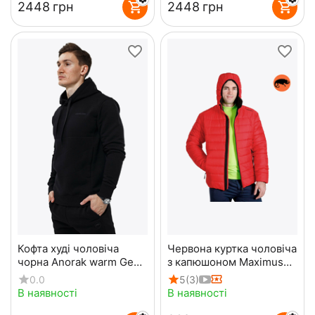
‍2448‍
грн
‍2448‍
грн
Кофта худі чоловіча
Червона куртка чоловіча
чорна Anorak warm Gen2
з капюшоном Maximus
Black
Red
0.0
5
(3)
В наявності
В наявності