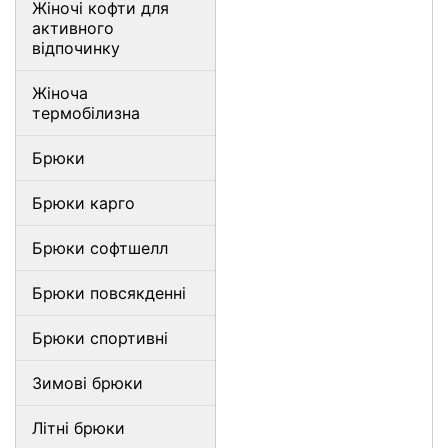
Жіночі кофти для
активного
відпочинку
Жіноча
термобілизна
Брюки
Брюки карго
Брюки софтшелл
Брюки повсякденні
Брюки спортивні
Зимові брюки
Літні брюки