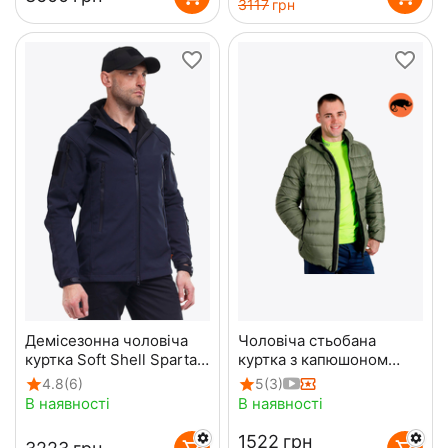
‍3117‍
грн
Демісезонна чоловіча
Чоловіча стьобана
куртка Soft Shell Spartan
куртка з капюшоном
Navy
Maximus Olive
4.8
(6)
5
(3)
В наявності
В наявності
‍1522‍
грн