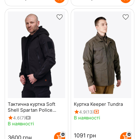
Тактична куртка Soft
Куртка Keeper Tundra
Shell Spartan Police
4.9
(13)
Black чорна з
В наявності
4.6
(7)
капюшоном
В наявності
‍1091‍
грн
‍3600‍
грн