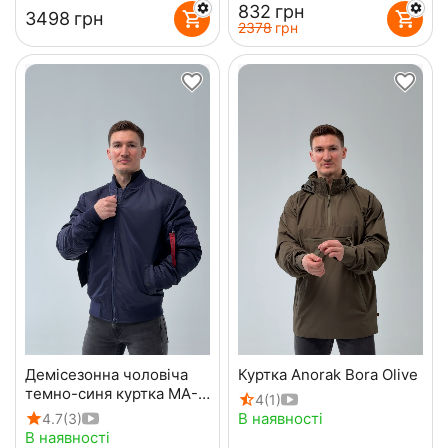
‍832‍
грн
‍3498‍
грн
‍2378‍
грн
Демісезонна чоловіча
Куртка Anorak Bora Olive
темно-синя куртка MA-1
4
(1)
Gen 2 Navy
В наявності
4.7
(3)
В наявності