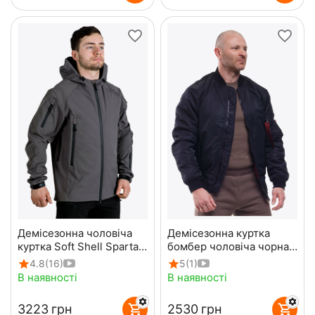
Демісезонна чоловіча
Демісезонна куртка
куртка Soft Shell Spartan
бомбер чоловіча чорна
Gray
MA-1 Gen 2 Black
4.8
(16)
5
(1)
В наявності
В наявності
‍3223‍
грн
‍2530‍
грн