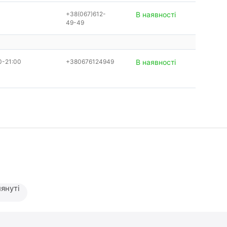
+38(067)612-
В наявності
49-49
0-21:00
+380676124949
В наявності
януті