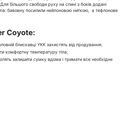
ля більшого свободи руху на спині з боків додані
опа: бавовну посилили нейлоновою ниткою, а тефлонове
r Coyote:
головній блискавці YKK захистять від продування;
ти комфортну температуру тіла;
зволять залишити сумку вдома і тримати все необхідне