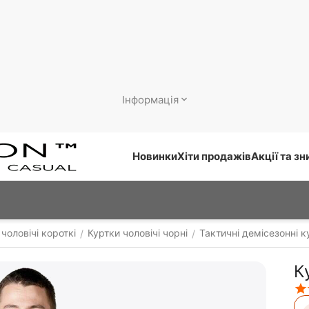
Інформація
Новинки
Хіти продажів
Акції та з
чоловічі короткі
Куртки чоловічі чорні
Тактичні демісезонні к
/
/
К