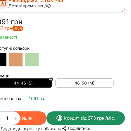
Распродажа "СТОК"-65
Деталі промо-акції
091‍
грн
17‍
грн
-65%
наявності
ступні кольори
змір:
44-46 (S)
48-50 (M)
и в баллах:
1091 бал
+
−
У кошик
Кредит від
273
грн
/міс.
Поділитись
Додати до переліку побажань