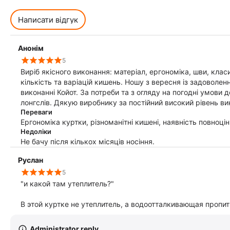
Написати відгук
Анонім
5
Виріб якісного виконання: матеріал, ергономіка, шви, кла
кількість та варіацій кишень. Ношу з вересня із задоволе
виконанні Койот. За потреби та з огляду на погодні умови 
лонгслів. Дякую виробнику за постійний високий рівень ви
Переваги
Ергономіка куртки, різноманітні кишені, наявність повноцін
Недоліки
Не бачу після кількох місяців носіння.
Руслан
5
"и какой там утеплитель?"
В этой куртке не утеплитель, а водоотталкивающая пропит
Administrator reply