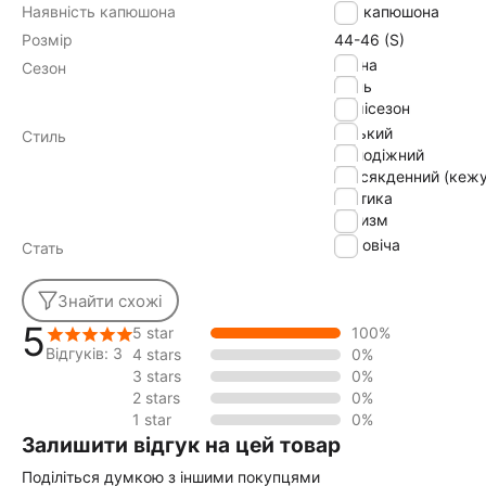
Наявність капюшона
без капюшона
Розмір
44-46 (S)
весна
Сезон
осінь
демісезон
міський
Стиль
молодіжний
повсякденний (кежу
тактика
туризм
Чоловіча
Стать
Знайти схожі
5
5 star
100%
Відгуків: 3
4 stars
0%
3 stars
0%
2 stars
0%
1 star
0%
Залишити відгук на цей товар
Поділіться думкою з іншими покупцями