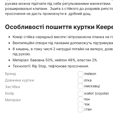
рукава можна підігнати під себе регульованими манжетами. Д
розширювальні клапани. Зшита з стійкого до розривів рипст
просочення не дасть промокнути в дрібний дощ.
Особливості пошиття куртки Keepe
Комір-стійка середньої висоти і вітрозахисна планка на 
Вентиляційні отвори під пахвами допоможуть підтримува
8 кишень, в тому числі 2 нагрудні потайні на велкро, до
під рукою.
Матеріал: бавовна 50%, нейлон 48%, еластан 2%.
Технології: Rip Stop, тефлонове просочення.
Бренд
Chameleon
Довжина куртки
Коротка
на блискавці
Застібка
Колір
койот (coyote)
нейлон
Матеріал
хлопок
эластан