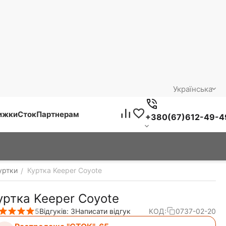
Українська
нижки
Сток
Партнерам
+380(67)612-49-4
уртки
Куртка Keeper Coyote
/
уртка Keeper Coyote
5
Відгуків: 3
Написати відгук
КОД:
0737-02-20