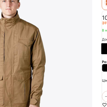
‍1
‍31
В 
До
Ро
Цін