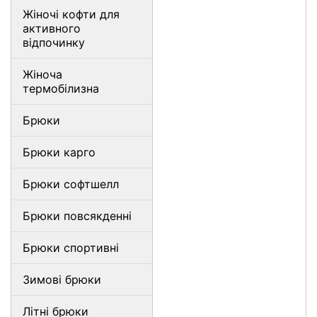
Жіночі кофти для
активного
відпочинку
Жіноча
термобілизна
Брюки
Брюки карго
Брюки софтшелл
Брюки повсякденні
Брюки спортивні
Зимові брюки
Літні брюки