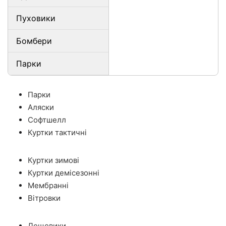
Пуховики
Бомбери
Парки
Парки
Аляски
Софтшелл
Куртки тактичні
Куртки зимові
Куртки демісезонні
Мембранні
Вітровки
Дощовики