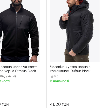
езонна чоловіча кофта
Чоловіча куртка чорна з
ва чорна Stratus Black
капюшоном Dufour Black
(Відгуків: 4)
0.0
вності
В наявності
‍
грн
‍4620‍
грн