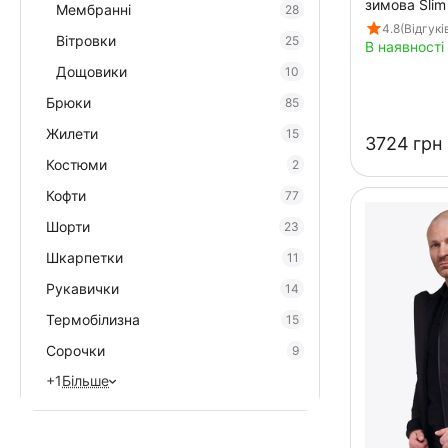
зимова Slim
Мембранні
28
4.8
(Відгукі
Вітровки
25
В наявності
Дощовики
10
Брюки
85
Жилети
15
‍3724‍
грн
Костюми
2
Кофти
77
Шорти
23
Шкарпетки
11
Рукавички
14
Термобілизна
15
Сорочки
9
+1
Більше