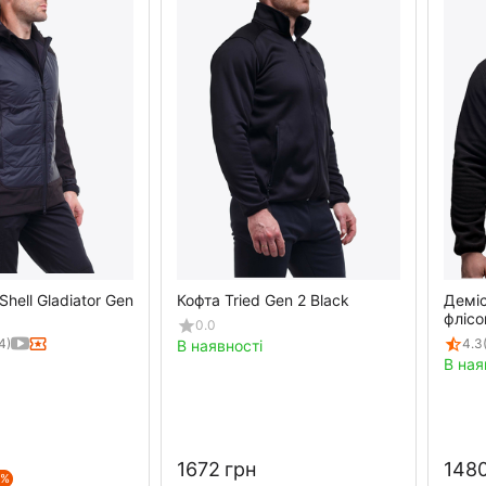
Shell Gladiator Gen
Кофта Tried Gen 2 Black
Деміс
флісо
0.0
4)
4.3
В наявності
В ная
‍1672‍
грн
‍1480
5%