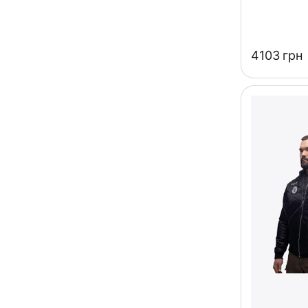
‍4103‍
грн