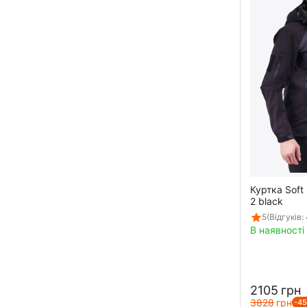
Куртка Soft 
2 black
5
(Відгуків: 
В наявності
‍2105‍
грн
‍3828‍
грн
-4