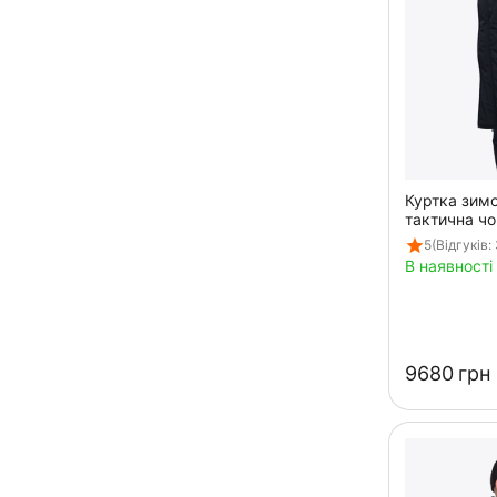
Куртка зимо
тактична чо
Gen3 Black
5
(Відгуків: 
В наявності
‍9680‍
грн