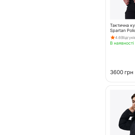
Тактична ку
Spartan Poli
капюшоном
4.6
(Відгуків
В наявності
‍3600‍
грн