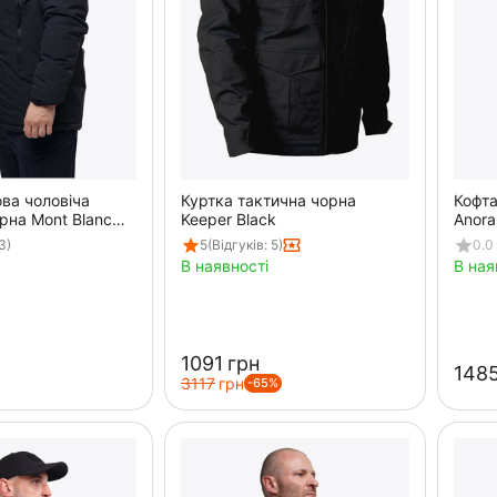
ва чоловіча
Куртка тактична чорна
Кофта
рна Mont Blanc
Keeper Black
Anora
3)
5
(Відгуків: 5)
0.0
В наявності
В ная
‍1091‍
грн
‍1485
‍3117‍
грн
-65%