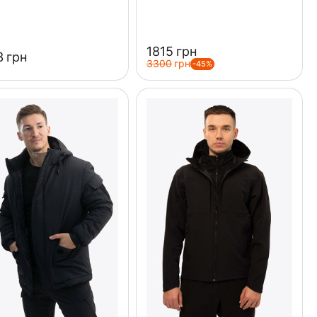
‍1815‍
грн
‍
грн
‍3300‍
грн
-45%