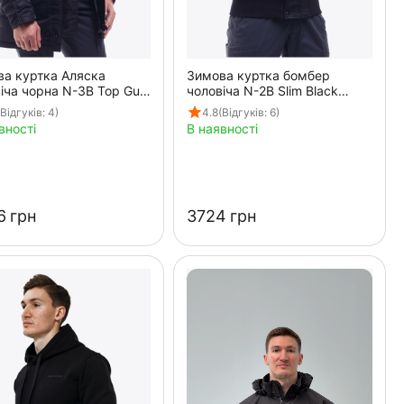
а куртка Аляска
Зимова куртка бомбер
іча чорна N-3B Top Gun
чоловіча N-2B Slim Black
чорна
(Відгуків: 4)
4.8
(Відгуків: 6)
вності
В наявності
‍
грн
‍3724‍
грн