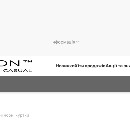
Інформація
Новинки
Хіти продажів
Акції та з
чі чорні куртки