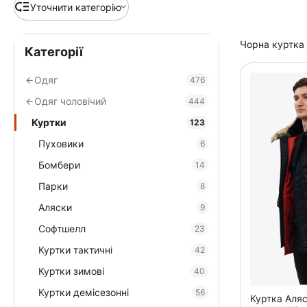
Уточнити категорію
Чорна куртка 
Категорії
Одяг
476
Одяг чоловічий
444
Куртки
123
Пуховики
6
Бомбери
14
Парки
8
Аляски
9
Софтшелл
23
Куртки тактичні
42
Куртки зимові
40
Куртки демісезонні
56
Куртка Аляс