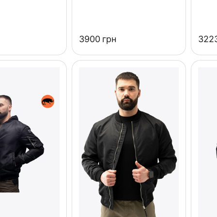
‍3900‍
грн
‍3223