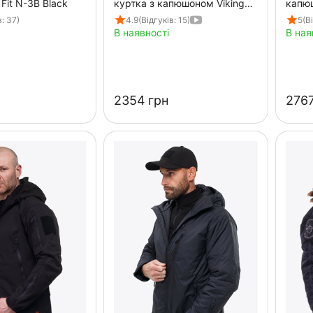
 Fit N-3B Black
куртка з капюшоном Viking
капю
Black
чорн
в: 37)
4.9
(Відгуків: 15)
5
(В
В наявності
В ная
‍2354‍
грн
‍2767