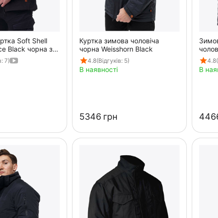
ртка Soft Shell
Куртка зимова чоловіча
Зимов
ce Black чорна з
чорна Weisshorn Black
чолов
Black
: 7)
4.8
(Відгуків: 5)
4.8
В наявності
В ная
‍5346‍
грн
‍4466