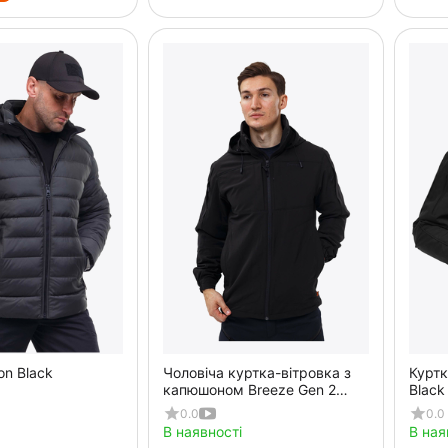
on Black
Чоловіча куртка-вітровка з
Куртк
капюшоном Breeze Gen 2
Black
Black
0.0
0.0
В наявності
В ная