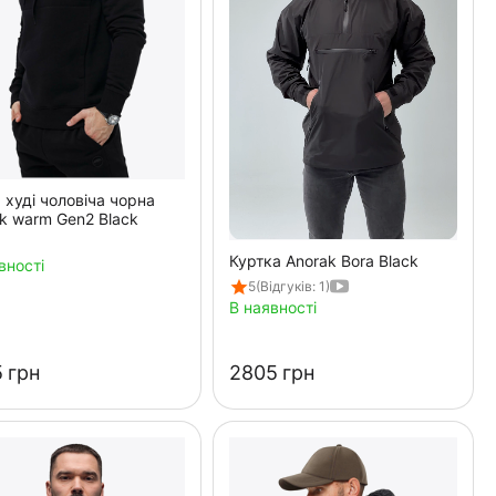
 худі чоловіча чорна
k warm Gen2 Black
Куртка Anorak Bora Black
вності
5
(Відгуків: 1)
В наявності
‍
грн
‍2805‍
грн