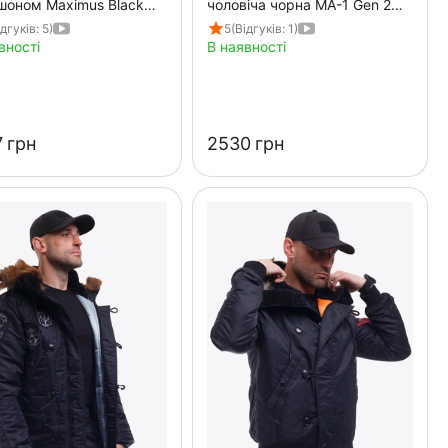
шоном Maximus Black
чоловіча чорна MA-1 Gen 2
а
Black
ідгуків: 5)
5
(Відгуків: 1)
вності
В наявності
‍
грн
‍2530‍
грн