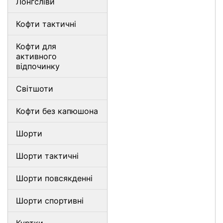
Лонгсліви
Кофти тактичні
Кофти для
активного
відпочинку
Світшоти
Кофти без капюшона
Шорти
Шорти тактичні
Шорти повсякденні
Шорти спортивні