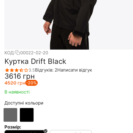
КОД:
00022-02-20
Куртка Drift Black
Відгуків: 2
Написати відгук
3.5
‍3616‍
грн
‍4520‍
грн
-20%
В наявності
Доступні кольори
Розмір: