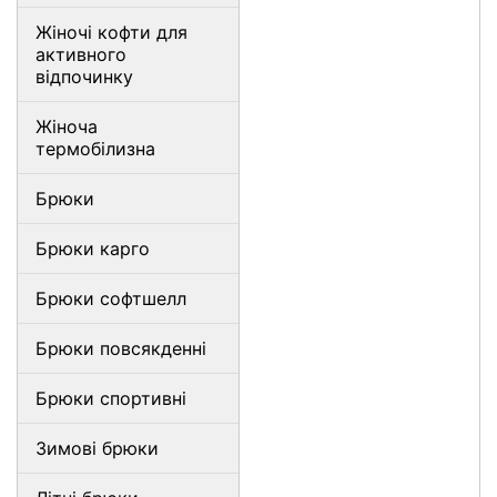
Жіночі кофти для
активного
відпочинку
Жіноча
термобілизна
Брюки
Брюки карго
Брюки софтшелл
Брюки повсякденні
Брюки спортивні
Зимові брюки