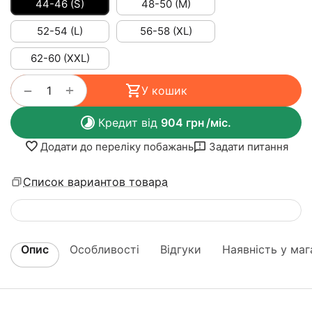
44-46 (S)
48-50 (M)
52-54 (L)
56-58 (XL)
62-60 (XXL)
+
−
У кошик
Кредит від
904
грн
/міс.
Додати до переліку побажань
Задати питання
Список вариантов товара
Опис
Особливості
Відгуки
Наявність у маг