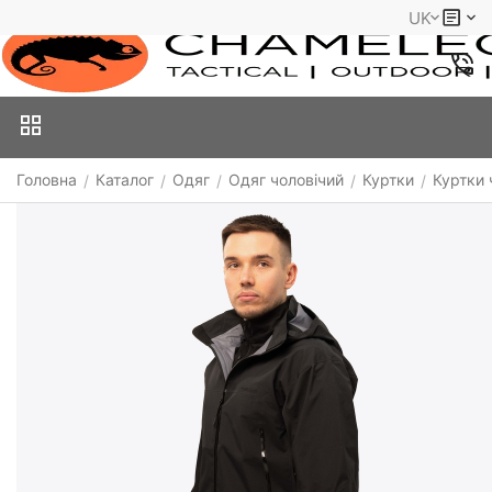
UK
Головна
Каталог
Одяг
Одяг чоловічий
Куртки
Куртки 
/
/
/
/
/