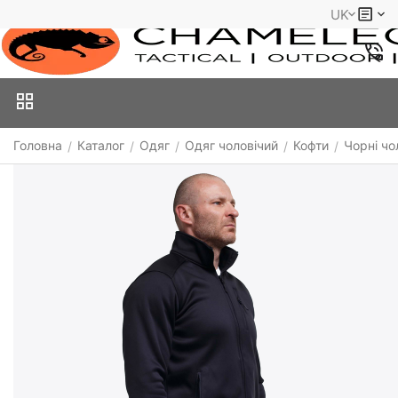
UK
Головна
Каталог
Одяг
Одяг чоловічий
Кофти
Чорні чо
/
/
/
/
/