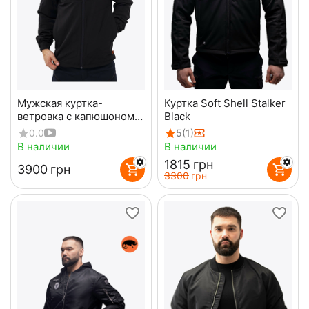
Мужская куртка-
Куртка Soft Shell Stalker
ветровка с капюшоном
Black
Breeze Gen 2 Black
0.0
5
(1)
В наличии
В наличии
‍1815‍
грн
‍3900‍
грн
‍3300‍
грн