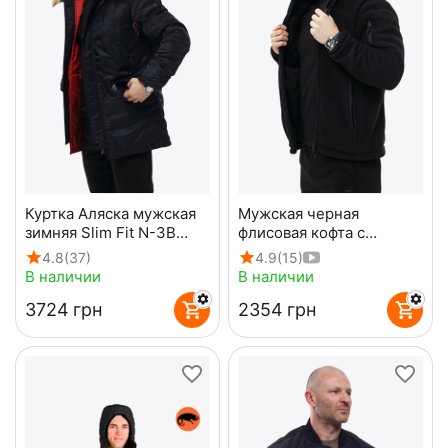
Куртка Аляска мужская
Мужская черная
зимняя Slim Fit N-3B
флисовая кофта с
Black
капюшоном Viking Black
4.8
(37)
4.9
(15)
В наличии
В наличии
‍3724‍
грн
‍2354‍
грн