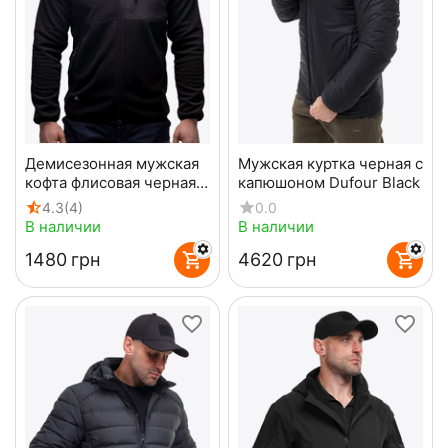
Демисезонная мужская
Мужская куртка черная с
кофта флисовая черная
капюшоном Dufour Black
Stratus Black
4.3
(4)
0.0
В наличии
В наличии
‍1480‍
грн
‍4620‍
грн