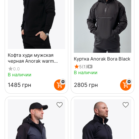
Кофта худи мужская
Куртка Anorak Bora Black
черная Anorak warm
5
(1)
Gen2 Black
0.0
В наличии
В наличии
‍1485‍
грн
‍2805‍
грн