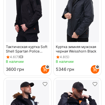
Тактическая куртка Soft
Куртка зимняя мужская
Shell Spartan Police
черная Weisshorn Black
Black черная с
4.6
(7)
4.8
(5)
капюшоном
В наличии
В наличии
‍3600‍
грн
‍5346‍
грн