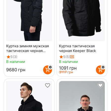
Куртка зимняя мужская
Куртка тактическая
тактическая черная
черная Keeper Black
Mont Blanc Gen3 Black
5
(3)
5
(5)
В наличии
В наличии
‍1091‍
грн
‍9680‍
грн
‍3117‍
грн