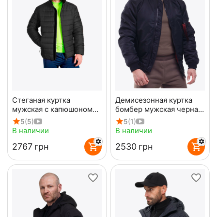
Стеганая куртка
Демисезонная куртка
мужская с капюшоном
бомбер мужская черная
Maximus Black черная
MA-1 Gen 2 Black
5
(5)
5
(1)
В наличии
В наличии
‍2767‍
грн
‍2530‍
грн