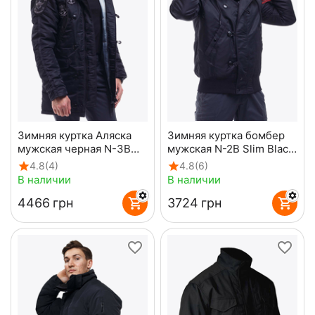
Зимняя куртка Аляска
Зимняя куртка бомбер
мужская черная N-3B
мужская N-2B Slim Black
Top Gun Black
черная
4.8
(4)
4.8
(6)
В наличии
В наличии
‍4466‍
грн
‍3724‍
грн