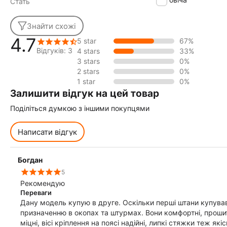
Стать
Знайти схожі
4.7
5 star
67%
Відгуків: 3
4 stars
33%
3 stars
0%
2 stars
0%
1 star
0%
Залишити відгук на цей товар
Поділіться думкою з іншими покупцями
Написати відгук
Богдан
5
Рекомендую
Переваги
Дану модель купую в друге. Оскільки перші штани купував
призначенню в окопах та штурмах. Вони комфортні, прошиті міцно, шви не рвуться, кармани теж
міцні, вісі кріплення на поясі надійні, липкі стяжки теж якісн