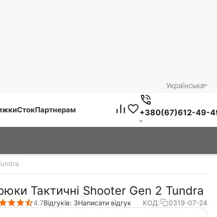
Українська
нижки
Сток
Партнерам
+380(67)612-49-4
Tundra
рюки Тактичні Shooter Gen 2 Tundra
4.7
Відгуків: 3
Написати відгук
КОД:
0319-07-24