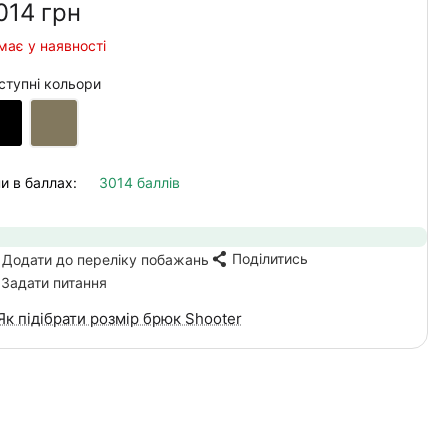
014‍
грн
має у наявності
ступні кольори
и в баллах:
3014 баллів
Поділитись
Додати до переліку побажань
Задати питання
Як підібрати розмір брюк Shooter