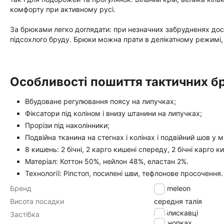
комфорту при активному русі.
За брюками легко доглядати: при незначних забрудненях доси
підсохлого бруду. Брюки можна прати в делікатному режимі,
Особливості пошиття тактичних бр
Вбудоване регулювання поясу на липучках;
Фіксатори під коліном і внизу штанини на липучках;
Прорізи під наколінники;
Подвійна тканина на стегнах і колінах і подвійний шов у
8 кишень: 2 бічні, 2 карго кишені спереду, 2 бічні карго к
Матеріал: Коттон 50%, нейлон 48%, еластан 2%.
Технології: Ріпстоп, посилені шви, тефлонове просочення
Бренд
Chameleon
Висота посадки
середня талія
на блискавці
Застібка
на кнопках