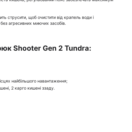
ть струсити, щоб очистити від крапель води і
 без агресивних миючих засобів.
юк Shooter Gen 2 Tundra:
 місцях найбільшого навантаження;
ишені, 2 карго кишені ззаду.
.