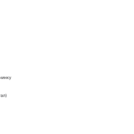
очинку
ал)