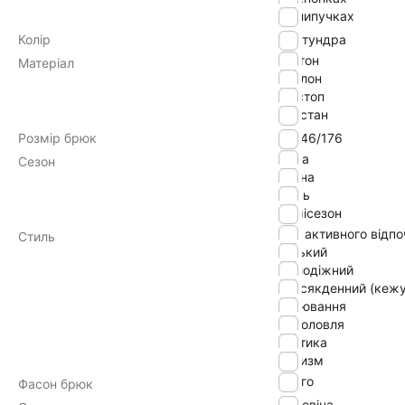
на липучках
Колір
тундра
коттон
Матеріал
нейлон
ріпстоп
эластан
Розмір брюк
44-46/176
зима
Сезон
весна
осінь
демісезон
для активного відп
Стиль
міський
молодіжний
повсякденний (кежу
полювання
риболовля
тактика
туризм
карго
Фасон брюк
Чоловіча