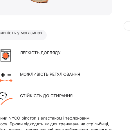
явність у магазинах
ЛЕГКІСТЬ ДОГЛЯДУ
МОЖЛИВІСТЬ РЕГУЛЮВАННЯ
СТІЙКІСТЬ ДО СТИРАННЯ
канини NYCO ріпстоп з еластаном і тефлоновим
носу. Брюки підходять як для тренувань на стрільбищі,
лькість кишень, регульований пояс забезпечать максимум