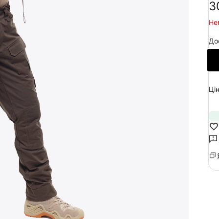
‍3
Не
До
Цін