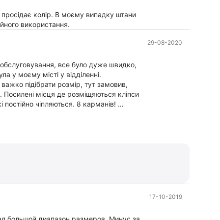
м просідає колір. В моєму випадку штани
ійного використання.
29-08-2020
ні обслуговування, все було дуже швидко,
ла у моєму місті у відділенні.
 важко підібрати розмір, тут замовив,
і. Посилені місця де розміщяються кліпси
і постійно чіпляються. 8 карманів!
мократичною ціною.
зного кольору. Як тільки ці гепну,
17-10-2019
ал большой диапазон размеров. Минус за