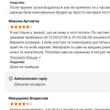
Недоліки
Після прання трохи всідаються але не критично та з часо
завжди були максимально брудні це просто наслідки пост
Максим Артем'єв
5
Я настільки у захваті, що не знаю з чого почати. По части
замовив приблизно об 12:00/27.08 в 10:30/28.08 посилка бу
Варіанти розмірів, з моїм ростом та комплацією достатньо
зшиті як по моїм міркам. Матеріали та шви на вищому рівн
ножа та мультитула. Посилені шви на карманах в місцях як
Реалізовані найкращі технологічні рішення від Crye за де
Показати більше
Якщо коротко, штани мені дуже сподобались, взяв 2 пари рі
Недоліки
замовлю ще. Дякую!
Доки не знайшов.
Administrator reply
Дякуємо за відгук.
Макущенко Владислав
4
Брюки понравились, как будут носиться не знаю, порадов