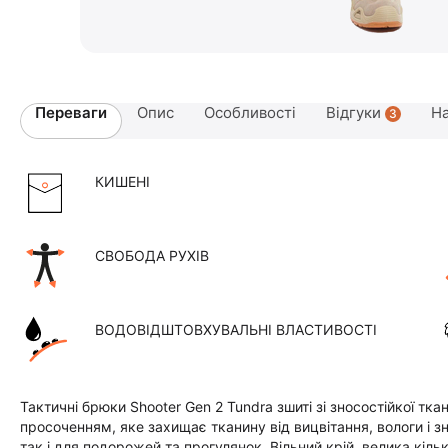
Переваги
Опис
Особливості
Відгуки
На
3
КИШЕНІ
СВОБОДА РУХІВ
ВОДОВІДШТОВХУВАЛЬНІ ВЛАСТИВОСТІ
Тактичні брюки Shooter Gen 2 Tundra зшиті зі зносостійкої т
просоченням, яке захищає тканину від вицвітання, вологи і з
так і для подорожей та прогулянок. Вільний крій, велика кі