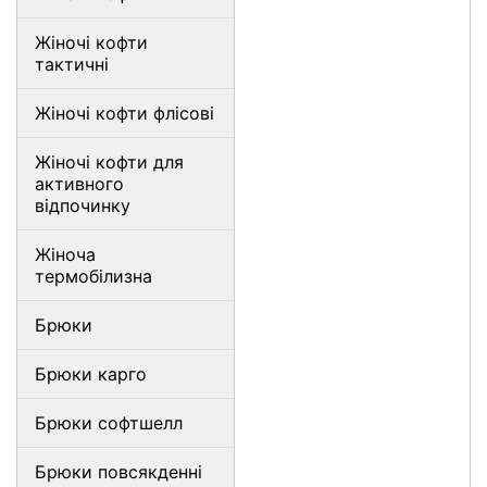
Жіночі кофти
тактичні
Жіночі кофти флісові
Жіночі кофти для
активного
відпочинку
Жіноча
термобілизна
Брюки
Брюки карго
Брюки софтшелл
Брюки повсякденні