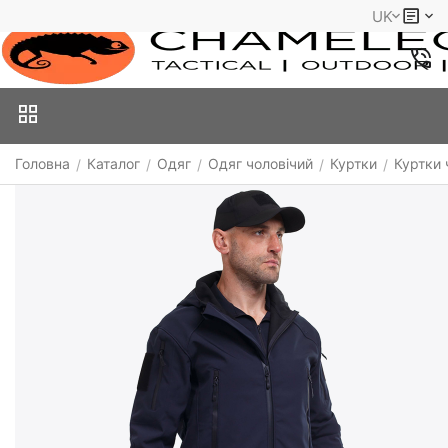
UK
Головна
Каталог
Одяг
Одяг чоловічий
Куртки
Куртки 
/
/
/
/
/