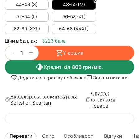
44-46 (S)
48-50 (M)
52-54 (L)
56-58 (XL)
62-60 (XXL)
64-66 (XXXL)
Ціни в баллах:
3223 бала
+
−
У кошик
Кредит від
806
грн
/міс.
Додати до переліку побажань
Задати питання
Список
Як підібрати розмір куртки
вариантов
Softshell Spartan
товара
Переваги
Опис
Особливості
Відгуки
На