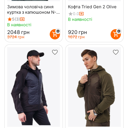
Зимова чоловіча синя
Кофта Tried Gen 2 Olive
куртка з капюшоном N-
0.0
2B Slim Navy бомбер
В наявності
5
(3)
В наявності
‍2048‍
грн
‍920‍
грн
‍3724‍
грн
‍1672‍
грн