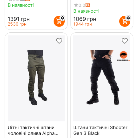
Black
В наявності
0.0
В наявності
‍1391‍
грн
‍1069‍
грн
‍2530‍
грн
‍1944‍
грн
Літні тактичні штани
Штани тактичні Shooter
чоловічі олива Alpha
Gen 3 Black