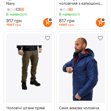
Navy
чоловічий з капюшоном
Anorak warm Gen2 White
0.0
0.0
В наявності
В наявності
‍917‍
грн
‍817‍
грн
‍1667‍
грн
‍1485‍
грн
Чоловічі штани прямі
Синя зимова чоловіча