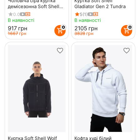
Чоловіча сіра куртка
Куртка Soft Shell
демісезонна Soft Shell
Gladiator Gen 2 Tundra
софтшелл Wolf Grey
0.0
5
(1)
В наявності
В наявності
‍917‍
грн
‍2105‍
грн
‍1667‍
грн
‍3828‍
грн
Куртка Soft Shell Wolf
Кофта худі білий