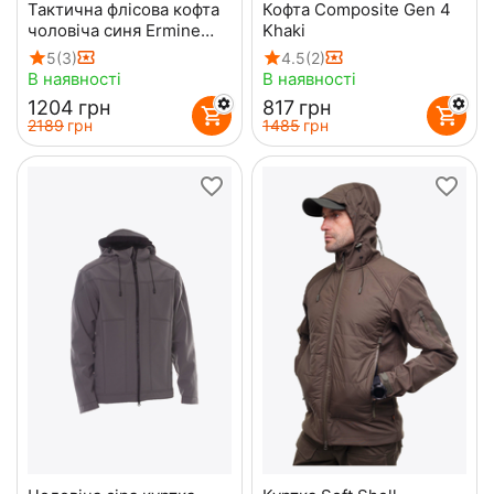
Тактична флісова кофта
Кофта Composite Gen 4
чоловіча синя Ermine
Khaki
Navy
5
(3)
4.5
(2)
В наявності
В наявності
‍1204‍
грн
‍817‍
грн
‍2189‍
грн
‍1485‍
грн