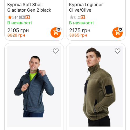
Куртка Soft Shell
Kуртка Legioner
Gladiator Gen 2 black
Olive/Olive
5
(4)
0.0
В наявності
В наявності
‍2105‍
грн
‍2175‍
грн
‍3828‍
грн
‍3955‍
грн