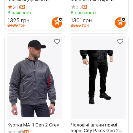
Northerman Olive
Summer Flex
5
(1)
0.0
В наявності
В наявності
‍1325‍
грн
‍1301‍
грн
‍2409‍
грн
‍2365‍
грн
Куртка MA-1 Gen 2 Grey
Чоловічі штани прямі
чорні City Pants Gen 2
0.0