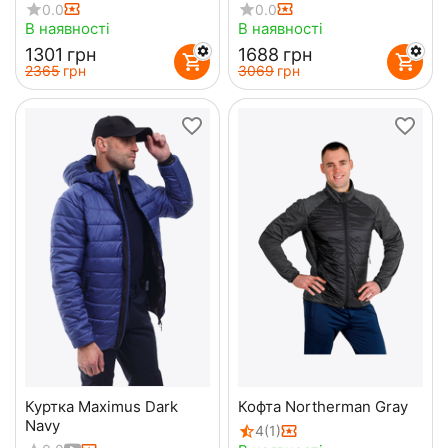
Summer Flex
0.0
0.0
В наявності
В наявності
‍1301‍
грн
‍1688‍
грн
‍2365‍
грн
‍3069‍
грн
Куртка Maximus Dark
Кофта Northerman Gray
Navy
4
(1)