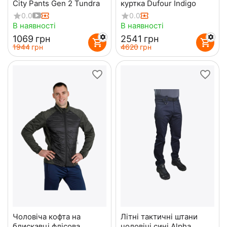
City Pants Gen 2 Tundra
куртка Dufour Indigo
0.0
0.0
В наявності
В наявності
‍1069‍
грн
‍2541‍
грн
‍1944‍
грн
‍4620‍
грн
Чоловіча кофта на
Літні тактичні штани
блискавці флісова
чоловічі сині Alpha