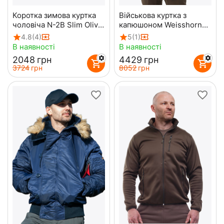
Коротка зимова куртка
Військова куртка з
чоловіча N-2B Slim Olive
капюшоном Weisshorn
бомбер
Multicam Original
4.8
(4)
5
(1)
В наявності
В наявності
‍2048‍
грн
‍4429‍
грн
‍3724‍
грн
‍8052‍
грн