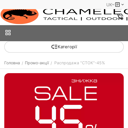
UK
Категорії
Головна
Промо-акції
Распродажа "СТОК"-45%
/
/