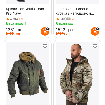
Брюки Тактичні Urban
Чоловіча стьобана
Pro Navy
куртка з капюшоном
Maximus Olive
4.8
(4)
5
(3)
В наявності
В наявності
‍1361‍
грн
‍1522‍
грн
‍2475‍
грн
‍2767‍
грн