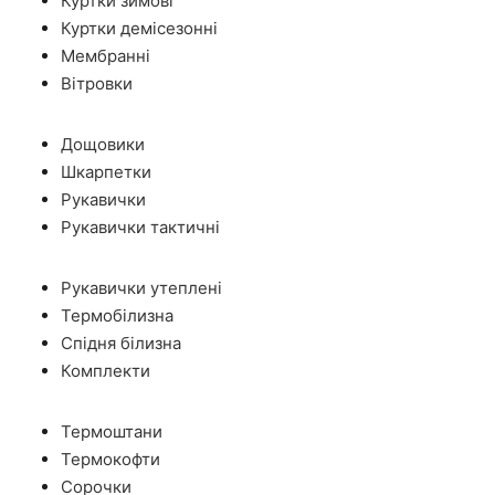
Куртки зимові
Куртки демісезонні
Мембранні
Вітровки
Дощовики
Шкарпетки
Рукавички
Рукавички тактичні
Рукавички утеплені
Термобілизна
Спідня білизна
Комплекти
Термоштани
Термокофти
Сорочки