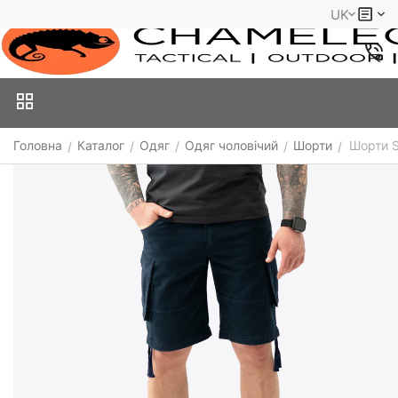
UK
Головна
Каталог
Одяг
Одяг чоловічий
Шорти
Шорти 
/
/
/
/
/