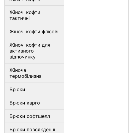
Жіночі кофти
тактичні
Жіночі кофти флісові
Жіночі кофти для
активного
відпочинку
Жіноча
термобілизна
Брюки
Брюки карго
Брюки софтшелл
Брюки повсякденні