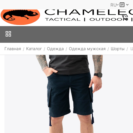
RU
Главная
Каталог
Одежда
Одежда мужская
Шорты
Ш
/
/
/
/
/