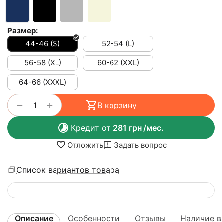
Размер:
44-46 (S)
52-54 (L)
56-58 (XL)
60-62 (XXL)
64-66 (ХХХL)
+
−
В корзину
Кредит от
281
грн
/мес.
Отложить
Задать вопрос
Список вариантов товара
Описание
Особенности
Отзывы
Наличие в