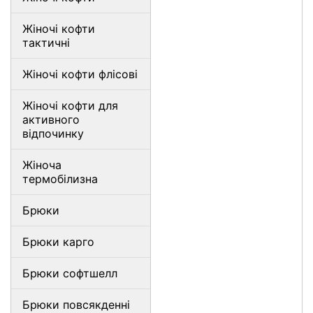
Жіночі кофти
тактичні
Жіночі кофти флісові
Жіночі кофти для
активного
відпочинку
Жіноча
термобілизна
Брюки
Брюки карго
Брюки софтшелл
Брюки повсякденні