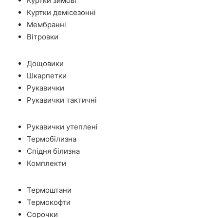
Куртки зимові
Куртки демісезонні
Мембранні
Вітровки
Дощовики
Шкарпетки
Рукавички
Рукавички тактичні
Рукавички утеплені
Термобілизна
Спідня білизна
Комплекти
Термоштани
Термокофти
Сорочки