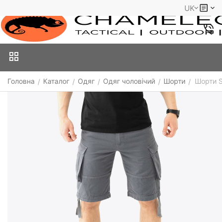
UK
Головна
Каталог
Одяг
Одяг чоловічий
Шорти
Шорти S
/
/
/
/
/