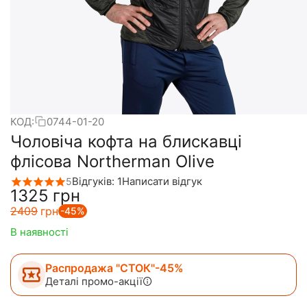
КОД:
0744-01-20
Чоловіча кофта на блискавці
флісова Northerman Olive
Відгуків: 1
Написати відгук
5
‍1325‍
грн
‍2409‍
грн
-45%
В наявності
Распродажа "СТОК"-45%
Деталі промо-акції