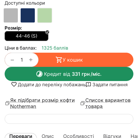
Доступні кольори
Розмір:
44-46 (S)
Ціни в баллах:
1325 баллів
+
−
У кошик
Кредит від
331
грн
/міс.
Додати до переліку побажань
Задати питання
Як підібрати розмір кофти
Список вариантов
Notherman
товара
Переваги
Опис
Особливості
Відгуки
На