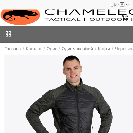
UK
Головна
Каталог
Одяг
Одяг чоловічий
Кофти
Чорні чо
/
/
/
/
/