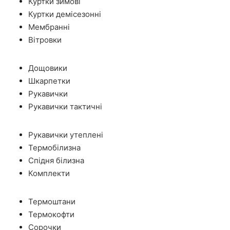
Куртки зимові
Куртки демісезонні
Мембранні
Вітровки
Дощовики
Шкарпетки
Рукавички
Рукавички тактичні
Рукавички утеплені
Термобілизна
Спідня білизна
Комплекти
Термоштани
Термокофти
Сорочки