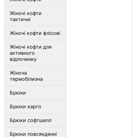
Жіночі кофти
тактичні
Жіночі кофти флісові
Жіночі кофти для
активного
відпочинку
Жіноча
термобілизна
Брюки
Брюки карго
Брюки софтшелл
Брюки повсякденні