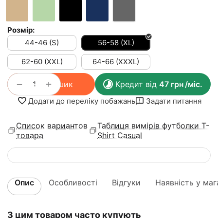
Розмір:
44-46 (S)
56-58 (XL)
62-60 (XXL)
64-66 (XXXL)
+
−
У кошик
Кредит від
47
грн
/міс.
Додати до переліку побажань
Задати питання
Список вариантов
Таблиця вимірів футболки T-
товара
Shirt Casual
Опис
Особливості
Відгуки
Наявність у маг
З цим товаром часто купують