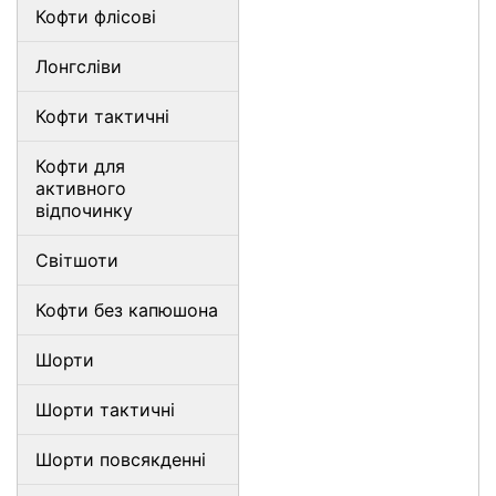
Кофти флісові
Лонгсліви
Кофти тактичні
Кофти для
активного
відпочинку
Світшоти
Кофти без капюшона
Шорти
Шорти тактичні
Шорти повсякденні