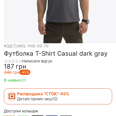
КОД:
WDL YHS-03-70
Футболка T-Shirt Casual dark gray
Написати відгук
‍187‍
грн
‍340‍
грн
-45%
В наявності
Распродажа "СТОК"-45%
Деталі промо-акції
Доступні кольори