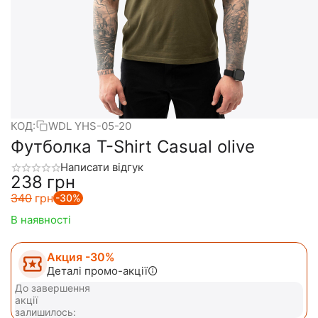
КОД:
WDL YHS-05-20
Футболка T-Shirt Casual olive
Написати відгук
‍238‍
грн
‍340‍
грн
-30%
В наявності
Акция -30%
Деталі промо-акції
До завершення
акції
залишилось: