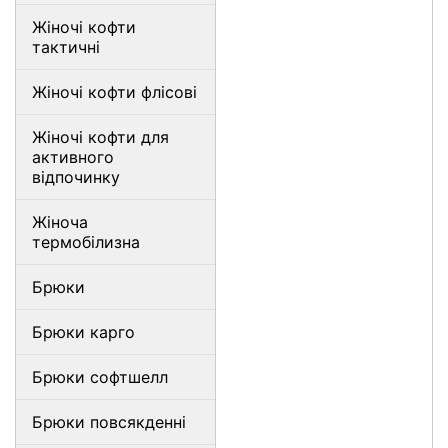
Жіночі кофти
тактичні
Жіночі кофти флісові
Жіночі кофти для
активного
відпочинку
Жіноча
термобілизна
Брюки
Брюки карго
Брюки софтшелл
Брюки повсякденні