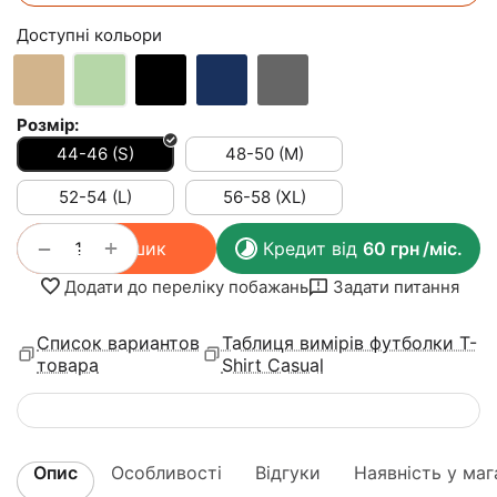
Доступні кольори
Розмір:
44-46 (S)
48-50 (M)
52-54 (L)
56-58 (XL)
+
−
У кошик
Кредит від
60
грн
/міс.
Додати до переліку побажань
Задати питання
Список вариантов
Таблиця вимірів футболки T-
товара
Shirt Casual
Опис
Особливості
Відгуки
Наявність у маг