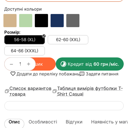
Доступні кольори
Розмір:
56-58 (XL)
62-60 (XXL)
64-66 (XXXL)
+
−
У кошик
Кредит від
60
грн
/міс.
Додати до переліку побажань
Задати питання
Список вариантов
Таблиця вимірів футболки T-
товара
Shirt Casual
Опис
Особливості
Відгуки
Наявність у маг