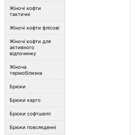
Жіночі кофти
тактичні
Жіночі кофти флісові
Жіночі кофти для
активного
відпочинку
Жіноча
термобілизна
Брюки
Брюки карго
Брюки софтшелл
Брюки повсякденні