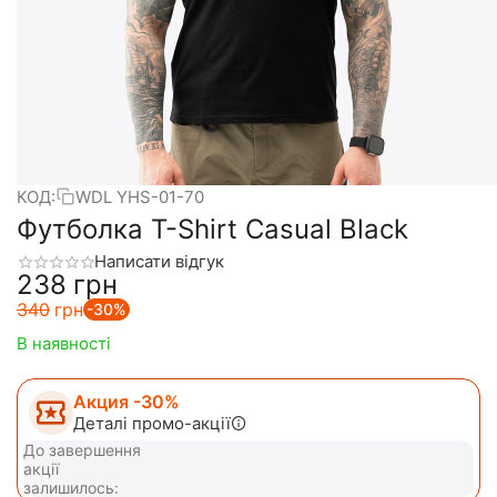
КОД:
WDL YHS-01-70
Футболка T-Shirt Casual Black
Написати відгук
‍238‍
грн
‍340‍
грн
-30%
В наявності
Акция -30%
Деталі промо-акції
До завершення
акції
залишилось: