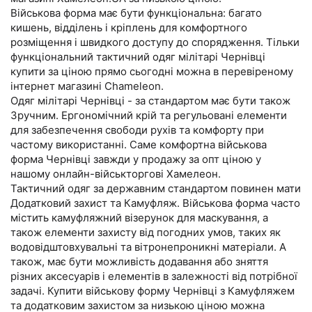
Військова форма має бути функціональна: багато
кишень, відділень і кріплень для комфортного
розміщення і швидкого доступу до спорядження. Тільки
функціональний тактичний одяг мілітарі Чернівці
купити за ціною прямо сьогодні можна в перевіреному
інтернет магазині Chameleon.
Одяг мілітарі Чернівці - за стандартом має бути також
Зручним. Ергономічний крій та регульовані елементи
для забезпечення свободи рухів та комфорту при
частому використанні. Саме комфортна військова
форма Чернівці завжди у продажу за опт ціною у
нашому онлайн-військторгові Хамелеон.
Тактичний одяг за державним стандартом повинен мати
Додатковий захист та Камуфляж. Військова форма часто
містить камуфляжний візерунок для маскування, а
також елементи захисту від погодних умов, таких як
водовідштовхувальні та вітронепроникні матеріали. А
також, має бути можливість додавання або зняття
різних аксесуарів і елементів в залежності від потрібної
задачі. Купити військову форму Чернівці з Камуфляжем
та додатковим захистом за низькою ціною можна