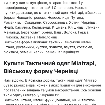
купити у нас за кул ціною, з гарантією якості у
перевіреному інтернет сайті Chameleon. Населені
пункти доставки, де є тактичний одяг мілітарі, військова
форма: Новодністровськ, Новоселиця, Путила,
Романківці, Сокиряни, Сторожинець, Хотин, Чернівці,
Чудій, Кам'янка, Кельменці, Кіцмань, Клішківці, Лужани,
Мамаївці, Берегомет, Бояни, Ваш , Волока, Герца,
Глибока, Заставна, Неполоківці.
Військова форма включає тактичні військові штани,
штани, рукавички, куртки, жилети, взуття, костюми,
рюкзаки, ремені, кепки, ремені в Чернівцях.
Купити Тактичний одяг Мілітарі,
Військову форму Чернівці
Нам відомо, Військова форма, Тактичний одяг Мілітарі
буває різних видів, кожен з яких пошитий для виконання
поставлених завдань та умов використання. Ось основні
типи одягу мілітарі у Чернівцях:
Військові штани, штани: функціональні, міцні тактичні
штани з великою кількістю кишень та посилених швів.