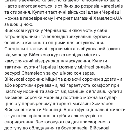
Часто виготовляються із стійких до розривів матеріалів
та стирання. Купити тактичні військові штани Чернівці
можна в перевіреному інтернет магазині Хамелеон.UA
за шок ціною.
Військові куртки у Чернівцях: Включають у себе
вітронепроникні та водовідштовхувальні куртки з
безліччю кишень та опціями для регулювання.
Спеціальні тактичні куртки містять вбудований захист
від морозу. Військова куртка нерідко містить
камуфляжний візерунок для маскування. Купити
тактичні куртки Чернівці можна у мілітарі онлайн
ресурсі Chameleon за кул ціною хоч зараз.
Військові сорочки: Міцні та дихаючі сорочки з довгими
або короткими рукавами, які гарантують комфорт при
частому носінні та захист від зовнішніх впливів. Купити
військові сорочки Чернівці постійно можна за супер
ціною у перевіреному інтернет магазині Хамелеон.
Військові жилети Чернівці: Багатофункціональні жилети
з функцією кріплення потрібних аксесуарів та
спорядження. Застосовуються для прискореного
доступу до обладнання та боєприпасів. Військові