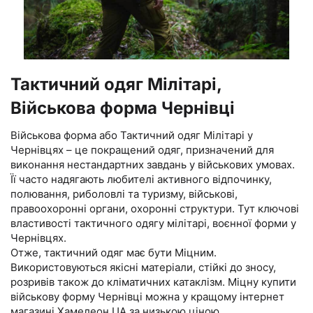
Тактичний одяг Мілітарі,
Військова форма Чернівці
Військова форма або Тактичний одяг Мілітарі у
Чернівцях – це покращений одяг, призначений для
виконання нестандартних завдань у військових умовах.
Її часто надягають любителі активного відпочинку,
полювання, риболовлі та туризму, військові,
правоохоронні органи, охоронні структури. Тут ключові
властивості тактичного одягу мілітарі, воєнної форми у
Чернівцях.
Отже, тактичний одяг має бути Міцним.
Використовуються якісні матеріали, стійкі до зносу,
розривів також до кліматичних катаклізм. Міцну купити
військову форму Чернівці можна у кращому інтернет
магазині Хамелеон.UA за низькою ціною.