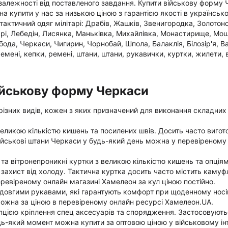
 залежності від поставленого завдання. Купити військову форму 
купити у нас за низькою ціною з гарантією якості в українсько
тактичний одяг мілітарі: Драбів, Жашків, Звенигородка, Золотоно
рі, Лебедін, Лисянка, Маньківка, Михайлівка, Монастирище, Мош
бода, Черкаси, Чигирин, Чорнобай, Шпола, Балаклія, Білозір'я, В
емені, кепки, ремені, штани, штани, рукавички, куртки, жилети, 
Військову форму Черкаси
 різних видів, кожен з яких призначений для виконання складних
 великою кількістю кишень та посилених швів. Досить часто вигот
 військові штани Черкаси у будь-який день можна у перевіреному 
та вітронепроникні куртки з великою кількістю кишень та опція
й захист від холоду. Тактична куртка досить часто містить каму
ревіреному онлайн магазині Хамелеон за кул ціною постійно.
 довгими рукавами, які гарантують комфорт при щоденному носін
можна за ціною в перевіреному онлайн ресурсі Хамелеон.UA.
опцією кріплення спец аксесуарів та спорядження. Застосовують
дь-який момент можна купити за оптовою ціною у військовому ін