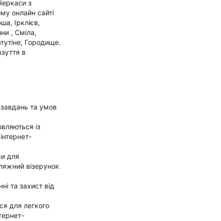
Черкаси з
му онлайн сайті
ша, Ірклієв,
ни , Сміла,
атутіне, Городище.
взуття в
 завдань та умов
овляються із
інтернет-
ми для
фляжний візерунок
ні та захист від
ся для легкого
тернет-