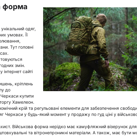
а форма
 унікальний одяг,
их умовах. Її
полювання,
ани. Тут головні
сах.
стовуються
годних змін.
 інтернет сайті
ишень, кріплень
пу до
 Черкаси купити
кторгу Хамелеон.
номічний крій та регульовані елементи для забезпечення свободи
г Черкаси у будь-який момент у продажу по гуд ціні у військо
ахист. Військова форма нерідко має камуфляжний візерунок для
штовхувальні та вітронепроникні матеріали. А також, має бути 