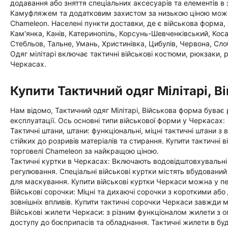
додавання або зняття спеціальних аксесуарів та елементів в
Камуфляжем та додатковим захистом за низькою ціною можна 
Chameleon. Населені пункти доставки, де є військова форма, 
Кам'янка, Канів, Катеринопіль, Корсунь-Шевченківський, Коса
Стебльов, Тальне, Умань, Христинівка, Цибулів, Червона, Сло
Одяг мілітарі включає тактичні військові костюми, рюкзаки, р
Черкасах.
Купити Тактичний одяг Мілітарі, 
Нам відомо, Тактичний одяг Мілітарі, Військова форма буває
експлуатації. Ось основні типи військової форми у Черкасах:
Тактичні штани, штани: функціональні, міцні тактичні штани з
стійких до розривів матеріалів та стирання. Купити тактичні
торговелі Chameleon за найкращою ціною.
Тактичні куртки в Черкасах: Включають водовідштовхувальні 
регулювання. Спеціальні військові куртки містять вбудовани
для маскування. Купити військові куртки Черкаси можна у пе
Військові сорочки: Міцні та дихаючі сорочки з короткими або
зовнішніх впливів. Купити тактичні сорочки Черкаси завжди 
Військові жилети Черкаси: з різним функціоналом жилети з 
доступу до боєприпасів та обладнання. Тактичні жилети в бу