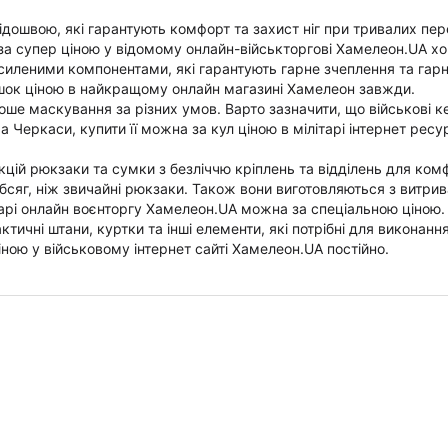
ідошвою, які гарантують комфорт та захист ніг при тривалих пер
за супер ціною у відомому онлайн-військторгові Хамелеон.UA хо
осиленими компонентами, які гарантують гарне зчеплення та гарн
шок ціною в найкращому онлайн магазині Хамелеон завжди.
оше маскування за різних умов. Варто зазначити, що військові к
 Черкаси, купити її можна за кул ціною в мілітарі інтернет ресу
нкцій рюкзаки та сумки з безліччю кріплень та відділень для ком
сяг, ніж звичайні рюкзаки. Також вони виготовляються з витрив
тарі онлайн воєнторгу Хамелеон.UA можна за спеціальною ціною.
ичні штани, куртки та інші елементи, які потрібні для виконанн
ною у військовому інтернет сайті Хамелеон.UA постійно.