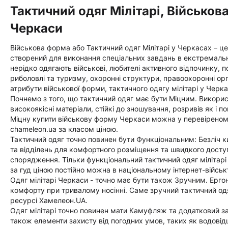
Тактичний одяг Мілітарі, Військов
Черкаси
Військова форма або Тактичний одяг Мілітарі у Черкасах – це
створений для виконання спеціальних завдань в екстремальн
нерідко одягають військові, любителі активного відпочинку, 
риболовлі та туризму, охоронні структури, правоохоронні орг
атрибути військової форми, тактичного одягу мілітарі у Черка
Почнемо з того, що тактичний одяг має бути Міцним. Викори
високоякісні матеріали, стійкі до зношування, розривів як і по
Міцну купити військову форму Черкаси можна у перевіреному
chameleon.ua за класом ціною.
Тактичний одяг точно повинен бути Функціональним: Безліч к
та відділень для комфортного розміщення та швидкого досту
спорядження. Тільки функціональний тактичний одяг мілітарі
за гуд ціною постійно можна в національному інтернет-війсь
Одяг мілітарі Черкаси - точно має бути також Зручним. Ерго
комфорту при тривалому носінні. Саме зручний тактичний одя
ресурсі Хамелеон.UA.
Одяг мілітарі точно повинен мати Камуфляж та додатковий з
також елементи захисту від погодних умов, таких як водовід