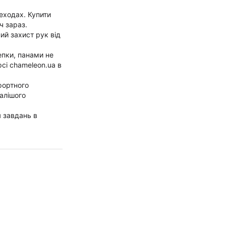
еходах. Купити
ч зараз.
ий захист рук від
епки, панами не
рсі chameleon.ua в
фортного
алішого
я завдань в