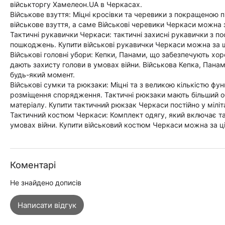
військторгу Хамелеон.UA в Черкасах.
Військове взуття: Міцні кросівки та черевики з покращеною п
військове взуття, а саме Військові черевики Черкаси можна 
Тактичні рукавички Черкаси: тактичні захисні рукавички з п
пошкоджень. Купити військові рукавички Черкаси можна за 
Військові головні убори: Кепки, Панами, що забезпечують хор
дають захисту голови в умовах війни. Військова Кепка, Панама
будь-який момент.
Військові сумки та рюкзаки: Міцні та з великою кількістю фу
розміщення спорядження. Тактичні рюкзаки мають більший об
матеріалу. Купити тактичний рюкзак Черкаси постійно у мілі
Тактичний костюм Черкаси: Комплект одягу, який включає такт
умовах війни. Купити військовий костюм Черкаси можна за ці
Коментарі
Не знайдено дописів
Написати відгук