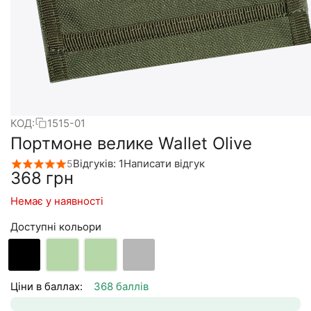
КОД:
1515-01
Портмоне велике Wallet Olive
Відгуків: 1
Написати відгук
5
‍368‍
грн
Немає у наявності
Доступні кольори
Ціни в баллах:
368 баллів