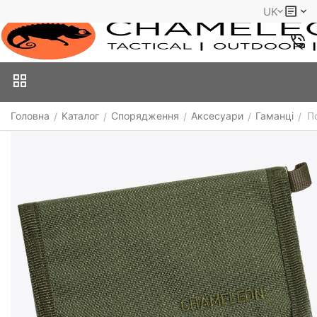
UK
Головна
Каталог
Спорядження
Аксесуари
Гаманці
П
/
/
/
/
/