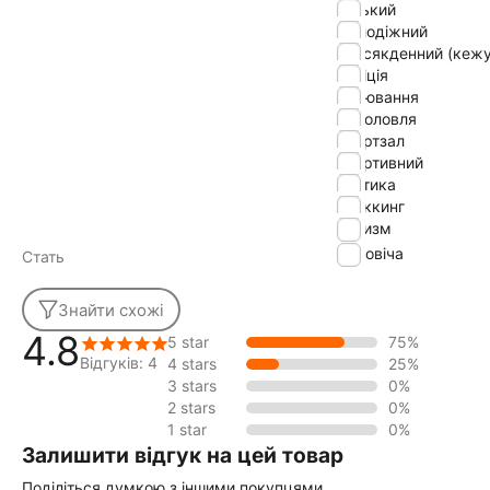
міський
молодіжний
повсякденний (кежу
поліція
полювання
риболовля
спортзал
спортивний
тактика
треккинг
туризм
Чоловіча
Стать
Знайти схожі
4.8
5 star
75%
Відгуків: 4
4 stars
25%
3 stars
0%
2 stars
0%
1 star
0%
Залишити відгук на цей товар
Поділіться думкою з іншими покупцями