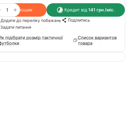
+
−
У кошик
Кредит від
141
грн
/міс.
Поділитись
Додати до переліку побажань
Задати питання
Як підібрати розмір тактичної
Список вариантов
футболки
товара