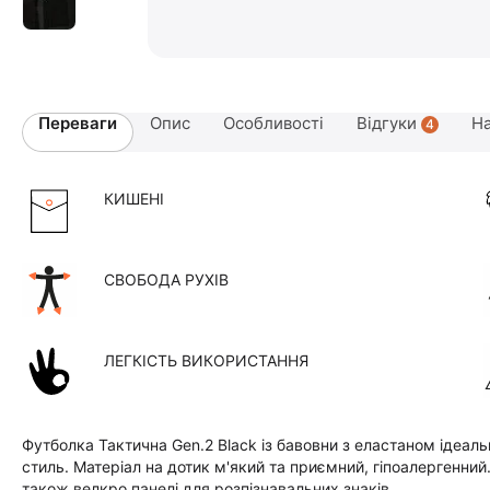
Переваги
Опис
Особливості
Відгуки
На
4
КИШЕНІ
СВОБОДА РУХІВ
ЛЕГКІСТЬ ВИКОРИСТАННЯ
Футболка Тактична Gen.2 Black із бавовни з еластаном ідеаль
стиль. Матеріал на дотик м'який та приємний, гіпоалергенний
також велкро панелі для розпізнавальних знаків.