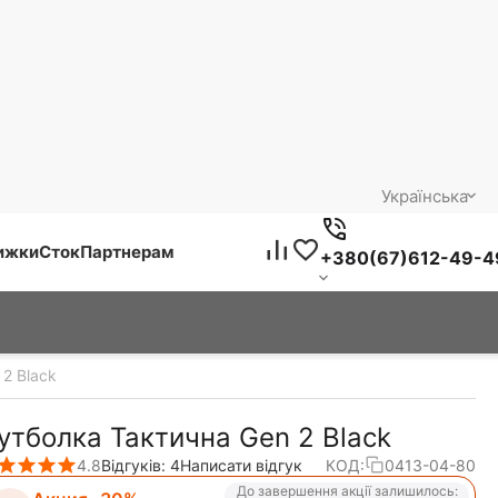
Українська
нижки
Сток
Партнерам
+380(67)612-49-4
2 Black
утболка Тактична Gen 2 Black
4.8
Відгуків: 4
Написати відгук
КОД:
0413-04-80
До завершення акції залишилось: