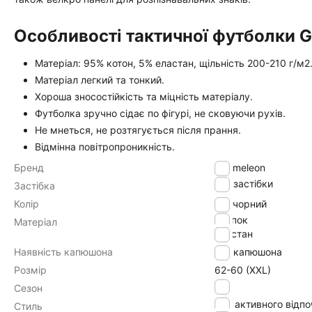
Особливості тактичної футболки G
Матеріал: 95% котон, 5% еластан, щільність 200-210 г/м2
Матеріал легкий та тонкий.
Хороша зносостійкість та міцність матеріалу.
Футболка зручно сідає по фігурі, не сковуючи рухів.
Не мнеться, не розтягується після прання.
Відмінна повітропроникність.
Бренд
Chameleon
без застібки
Застібка
Колір
чорний
хлопок
Матеріал
эластан
Наявність капюшона
без капюшона
Розмір
62-60 (XXL)
літо
Сезон
для активного відп
Стиль