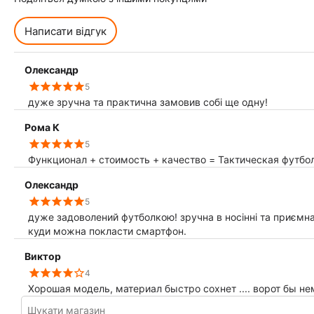
Написати відгук
Олександр
5
дуже зручна та практична замовив собі ще одну!
Рома К
5
Функционал + стоимость + качество = Тактическая футбол
Олександр
5
дуже задоволений футболкою! зручна в носінні та приємна н
куди можна покласти смартфон.
Виктор
4
Хорошая модель, материал быстро сохнет .... ворот бы не