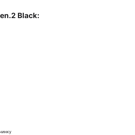
en.2 Black:
.
очинку