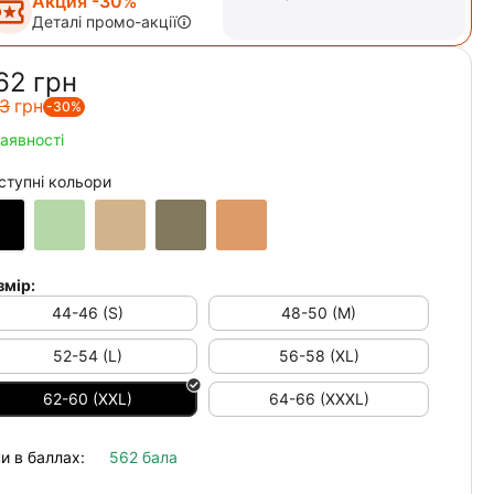
Акция -30%
Деталі промо-акції
62‍
грн
3‍
грн
-30%
наявності
ступні кольори
змір:
44-46 (S)
48-50 (M)
52-54 (L)
56-58 (XL)
62-60 (XXL)
64-66 (XXXL)
и в баллах:
562 бала