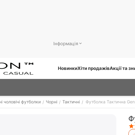
Інформація
Новинки
Хіти продажів
Акції та з
і чоловічі футболки
Чорні
Тактичні
Футболка Тактична Gen 
/
/
/
Ф