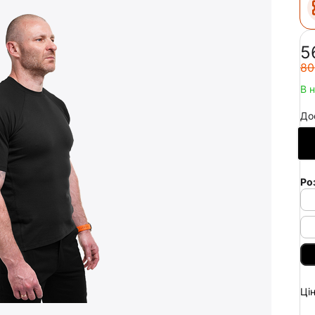
‍5
‍80
В 
До
Ро
Цін