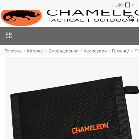
UK
Головна
Каталог
Спорядження
Аксесуари
Гаманці
П
/
/
/
/
/