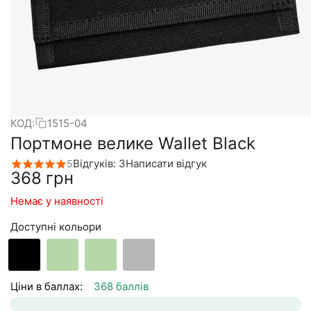
КОД:
1515-04
Портмоне велике Wallet Black
Відгуків: 3
Написати відгук
5
‍368‍
грн
Немає у наявності
Доступні кольори
Ціни в баллах:
368 баллів