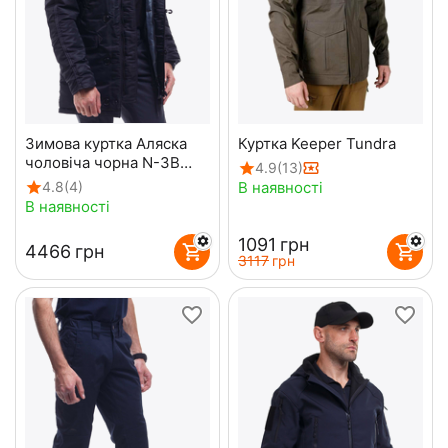
Зимова куртка Аляска
Куртка Keeper Tundra
чоловіча чорна N-3B
4.9
(13)
Top Gun Black
В наявності
4.8
(4)
В наявності
‍1091‍
грн
‍4466‍
грн
‍3117‍
грн