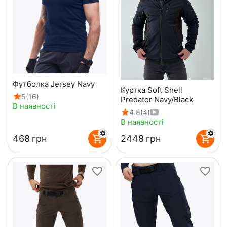
Футболка Jersey Navy
Куртка Soft Shell
5
(16)
Predator Navy/Black
В наявності
4.8
(4)
В наявності
‍468‍
грн
‍2448‍
грн