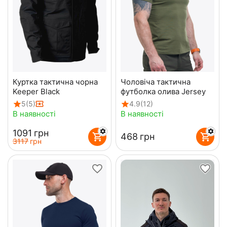
Куртка тактична чорна
Чоловіча тактична
Keeper Black
футболка олива Jersey
5
(5)
4.9
(12)
В наявності
В наявності
‍1091‍
грн
‍468‍
грн
‍3117‍
грн