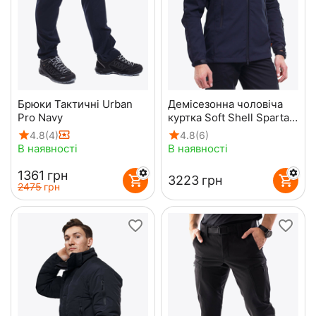
Брюки Тактичні Urban
Демісезонна чоловіча
Pro Navy
куртка Soft Shell Spartan
Navy
4.8
(4)
4.8
(6)
В наявності
В наявності
‍1361‍
грн
‍3223‍
грн
‍2475‍
грн