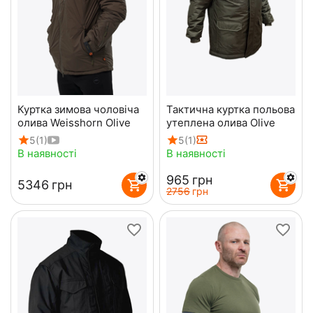
Куртка зимова чоловіча
Тактична куртка польова
олива Weisshorn Olive
утеплена олива Olive
5
(1)
5
(1)
В наявності
В наявності
‍965‍
грн
‍5346‍
грн
‍2756‍
грн