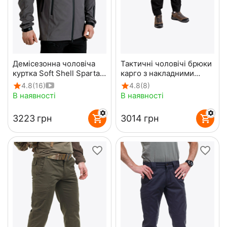
Демісезонна чоловіча
Тактичні чоловічі брюки
куртка Soft Shell Spartan
карго з накладними
Gray
карманами Shooter Gen
4.8
(16)
4.8
(8)
2 Black
В наявності
В наявності
‍3223‍
грн
‍3014‍
грн