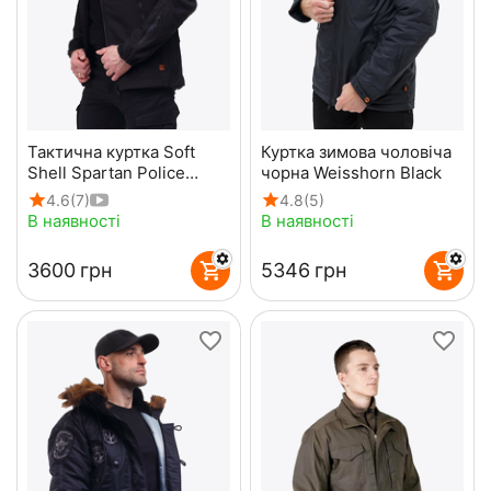
Тактична куртка Soft
Куртка зимова чоловіча
Shell Spartan Police
чорна Weisshorn Black
Black чорна з
4.6
(7)
4.8
(5)
капюшоном
В наявності
В наявності
‍3600‍
грн
‍5346‍
грн