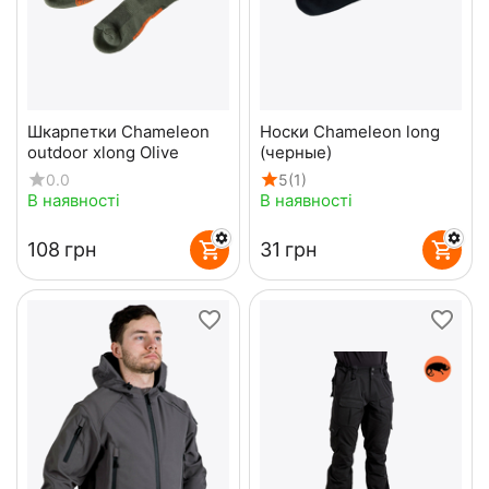
Шкарпетки Chameleon
Носки Chameleon long
outdoor xlong Olive
(черные)
0.0
5
(1)
В наявності
В наявності
‍108‍
грн
‍31‍
грн