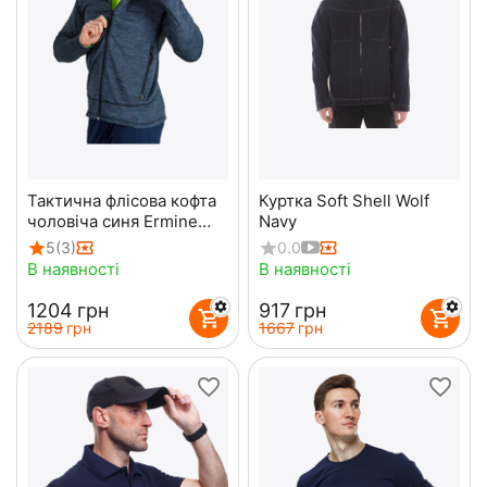
Тактична флісова кофта
Куртка Soft Shell Wolf
чоловіча синя Ermine
Navy
Navy
5
(3)
0.0
В наявності
В наявності
‍1204‍
грн
‍917‍
грн
‍2189‍
грн
‍1667‍
грн