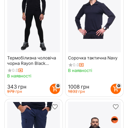
Термобiлизна чоловіча
Сорочка тактична Navy
чорна Rayon Black
0.0
комплект
В наявності
0.0
В наявності
‍343‍
грн
‍1008‍
грн
‍979‍
грн
‍1832‍
грн