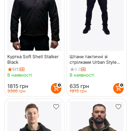
Куртка Soft Shell Stalker
Штани тактичні зі
Black
стрілками Urban Style
Dark Navy
5
(1)
0.0
В наявності
В наявності
‍1815‍
грн
‍635‍
грн
‍3300‍
грн
‍1815‍
грн