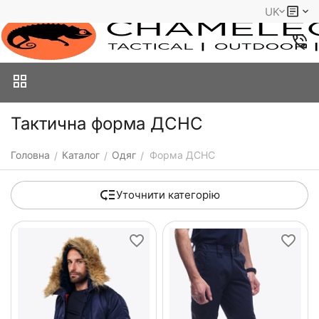
UK
Тактична форма ДСНС
Головна
Каталог
Одяг
Форма ДСНС
/
/
/
Уточнити категорію