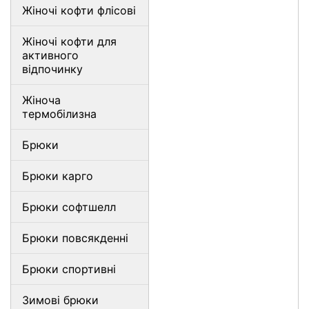
Жіночі кофти флісові
Жіночі кофти для
активного
відпочинку
Жіноча
термобілизна
Брюки
Брюки карго
Брюки софтшелл
Брюки повсякденні
Брюки спортивні
Зимові брюки