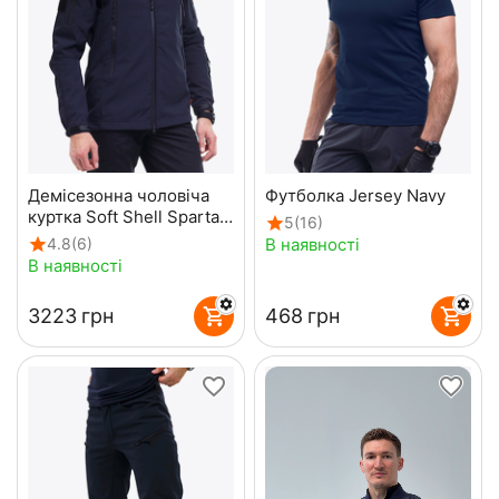
Демісезонна чоловіча
Футболка Jersey Navy
куртка Soft Shell Spartan
5
(16)
Navy
В наявності
4.8
(6)
В наявності
‍3223‍
грн
‍468‍
грн