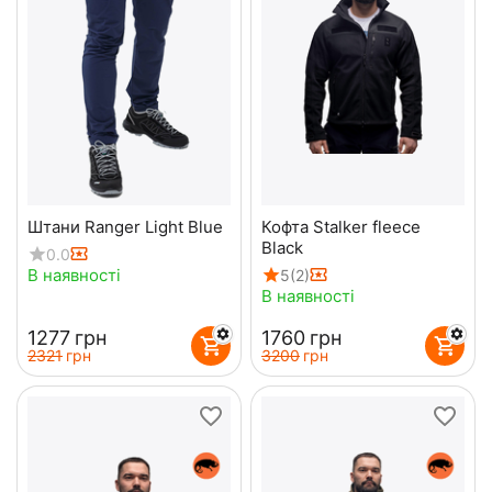
Штани Ranger Light Blue
Кофта Stalker fleece
Black
0.0
В наявності
5
(2)
В наявності
‍1277‍
грн
‍1760‍
грн
‍2321‍
грн
‍3200‍
грн