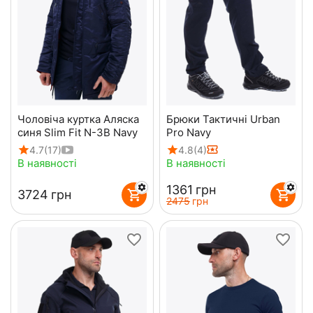
Чоловіча куртка Аляска
Брюки Тактичні Urban
синя Slim Fit N-3B Navy
Pro Navy
4.7
(17)
4.8
(4)
В наявності
В наявності
‍1361‍
грн
‍3724‍
грн
‍2475‍
грн