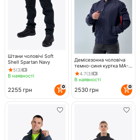
Штани чоловічі Soft
Демісезонна чоловіча
Shell Spartan Navy
темно-синя куртка MA-1
5
(3)
Gen 2 Navy
4.7
(3)
В наявності
В наявності
‍2255‍
грн
‍2530‍
грн