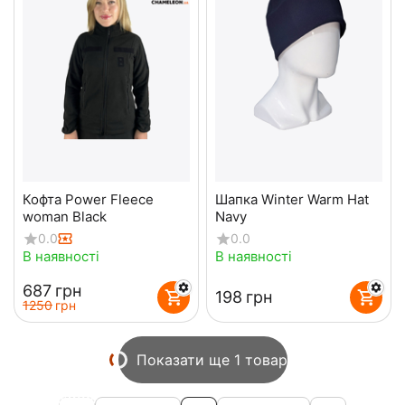
Кофта Power Fleece
Шапка Winter Warm Hat
woman Black
Navy
0.0
0.0
В наявності
В наявності
‍687‍
грн
‍198‍
грн
‍1250‍
грн
Показати ще 1 товар